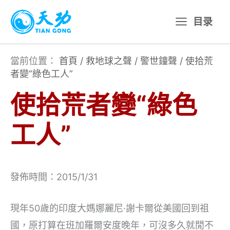
跳
目录
至
主
要
當前位置：
首頁
/
救地球之聲
/
警世鐘聲
/
使拾荒
者變“綠色工人”
內
容
使拾荒者變“綠色
工人”
發佈時間：2015/1/31
現年50歲的印度大媽娜麗尼·謝卡爾從美國回到祖
國，原打算在班加羅爾安度晚年，可沒多久就閒不