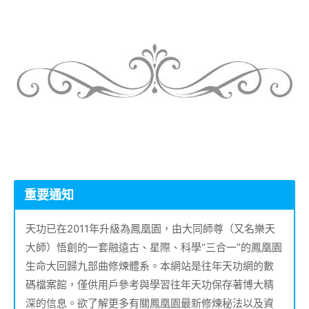
重要通知
天功已在2011年升級為鳳凰園，由大同師尊（又名樂天
大師）悟創的一套融遠古、星際、科學“三合一”的鳳凰園
生命大回歸九部曲修煉體系。本網站是往年天功網的數
碼檔案館，僅供用戶參考與學習往年天功保存著博大精
深的信息。欲了解更多有關鳳凰園最新修煉秘法以及資