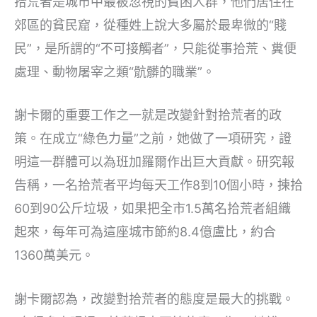
拾荒者是城市中最被忽視的貧困人群，他們居住在
郊區的貧民窟，從種姓上說大多屬於最卑微的“賤
民”，是所謂的“不可接觸者”，只能從事拾荒、糞便
處理、動物屠宰之類“骯髒的職業”。
謝卡爾的重要工作之一就是改變針對拾荒者的政
策。在成立“綠色力量”之前，她做了一項研究，證
明這一群體可以為班加羅爾作出巨大貢獻。研究報
告稱，一名拾荒者平均每天工作8到10個小時，揀拾
60到90公斤垃圾，如果把全市1.5萬名拾荒者組織
起來，每年可為這座城市節約8.4億盧比，約合
1360萬美元。
謝卡爾認為，改變對拾荒者的態度是最大的挑戰。