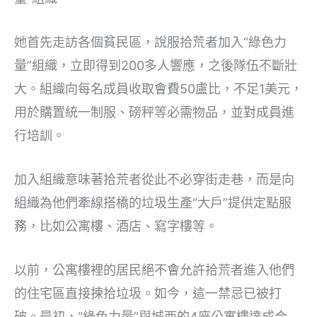
她首先走訪各個貧民區，說服拾荒者加入“綠色力
量”組織，立即得到200多人響應，之後隊伍不斷壯
大。組織向每名成員收取會費50盧比，不足1美元，
用於購置統一制服、磅秤等必需物品，並對成員進
行培訓。
加入組織意味著拾荒者從此不必穿街走巷，而是向
組織為他們牽線搭橋的垃圾生產“大戶”提供定點服
務，比如公寓樓、酒店、寫字樓等。
以前，公寓樓裡的居民絕不會允許拾荒者進入他們
的住宅區直接揀拾垃圾。如今，這一禁忌已被打
破。最初，“綠色力量”與城西的4座公寓樓達成合