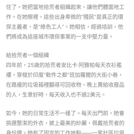
住了。她把當地拾荒者組織起來，讓他們體面地工
作。在她眼裡，這些出身卑微的“賤民”是真正的環
保主義者，是“綠色工人”。她相信，經過培訓，他
們將成為這座城市環保事業的一支中堅力量。
給拾荒者一個組織
四年前，25歲的拾荒者安比卡·阿雅帕每天衣衫襤
褸，穿梭於印度“軟件之都”班加羅爾的大街小巷，
在路邊的垃圾箱裡翻尋可回收物，晚上賣給收廢品
的人，生意好時，每天收入也不過2美元。
如今，她的日常生活不一樣了。每天出門前，她會
挑選整潔的外衣，披上最美的紗麗，佩戴拾荒者的
身份牌。她有了固定的工作地點——一家社區垃圾