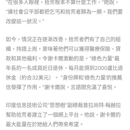
“在很多人眼裡，拾荒根本不算什麼工作，”她說，
“連社會公平部都把乞丐和拾荒者歸為一類。我們要
改變這一狀況。”
如今，情況正在逐漸改善。拾荒者們有了自己的組
織，持證上崗，意味著他們可以獲得醫療保險、貸
款和其他福利。令謝卡爾激動的是，“綠色力量”最
年長的一名成員近日退休，每月能領到2000盧比退
休金（約合32美元）。 “身份牌和‘綠色力量’的推薦
信發揮了作用，”謝卡爾說，言語間充滿了喜悅。
印度信息技術公司“思想樹”副總裁普拉尚特·梅赫拉
幫助拾荒者建立了一個網上平台。他說，謝卡爾的
最大能量在於她給人們帶來希望。