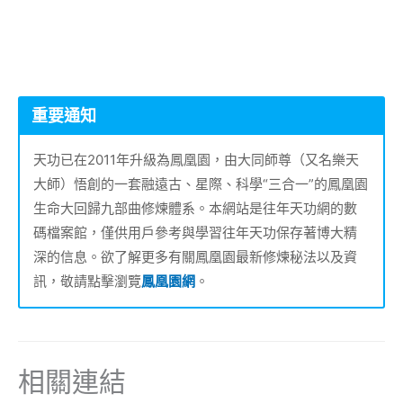
重要通知
天功已在2011年升級為鳳凰園，由大同師尊（又名樂天
大師）悟創的一套融遠古、星際、科學“三合一”的鳳凰園
生命大回歸九部曲修煉體系。本網站是往年天功網的數
碼檔案館，僅供用戶參考與學習往年天功保存著博大精
深的信息。欲了解更多有關鳳凰園最新修煉秘法以及資
訊，敬請點擊瀏覽
鳳凰園網
。
相關連結