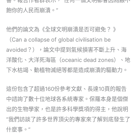
響。報告作者群表示，“任何一個文明都會因為餵不
飽你的人民而崩潰。”
他們的論文為《全球文明崩潰是否可避免？ 》
（Can a collapse of global civilisation be
avoided？），論文中提到氣候損害不斷上升、海
洋酸化、大洋死海區（oceanic dead zones）、地
下水枯竭、動植物滅絕等都是造成崩潰的驅動力。
這份包含了超過160份參考文獻、長達10頁的報告
中諮詢了數十位地球各系統專家。保羅本身是個傑
出的生物學家，也是許多科學獎項的得主，他說明
“我們訪談了許多世界頂尖的專家來了解到底發生了
什麼事。”