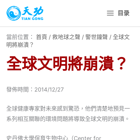
跳
目录
至
主
要
當前位置：
首頁
/
救地球之聲
/
警世鐘聲
/
全球文
明將崩潰？
內
容
全球文明將崩潰？
發佈時間：2014/12/27
全球健康專家對未來感到驚恐，他們清楚地預見一
系列相互關聯的環境問題將導致全球文明的崩潰。
史丹佛大學保育生物中心（Center for