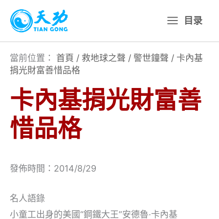
跳
目录
至
主
要
當前位置：
首頁
/
救地球之聲
/
警世鐘聲
/
卡內基
捐光財富善惜品格
內
容
卡內基捐光財富善
惜品格
發佈時間：2014/8/29
名人語錄
小童工出身的美國“鋼鐵大王”安德魯·卡內基