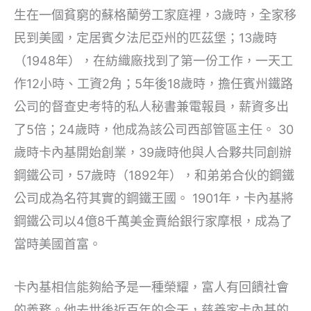
生在一個貧窮的蘇格蘭勞工家庭裡，3歲時，全家移
民到美國，定居賓夕法尼亞州的匹茲堡；13歲時
（1948年），在紡織廠找到了第一份工作，一天工
作12小時、工資2角；5年後18歲時，擔任賓州鐵路
公司的督查史考特的私人秘書兼電報員，薪資多出
了5倍；24歲時，他成為該公司西部管區主任。 30
歲時卡內基開始創業，39歲時他與人合夥共同創辦
鋼鐵公司，57歲時（1892年），和弟弟合伙的鋼鐵
公司成為名符其實的鋼鐵王國。 1901年，卡內基將
鋼鐵公司以4億8千萬美金賣給銀行家摩根，成為了
當時美國首富。
卡內基相信能夠給予是一種榮耀，富人有回饋社會
的義務。他去世後近百年的今天，慈善家卡內基的