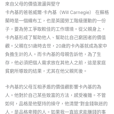
來自父母的價值激盪與堅守
卡內基的爸爸威爾·卡內基（Will Carnegie） 在蘇格
蘭時是一個織布工，也是英國勞工階級運動的一份
子，要為勞工爭取較佳的工作環境。從父親身上，
卡內基形成了幫助他人、幫助比自己窮困者的價值
觀。父親在51歲時去世，20歲的卡內基就成為家中
負擔生計的人。而卡內基的母親告訴他，為了生
存，他必須把個人需求放在其他人之前，這是家庭
貧窮所導致的結果，尤其在他父親死後。
卡內基的父母互相矛盾的價值觀影響卡內基的為
人。他對於自己某些致富的方法，感受複雜。不管
如何，品格是他堅持的操守，他清楚“對金錢執迷的
人，是品格卑賤的人。如果我一直追求能賺錢的事