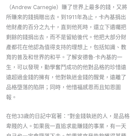
（Andrew Carnegie）賺了世界上最多的錢，又將
所賺來的錢捐贈出去。到1911年為止，卡內基捐出
他財產的百分之九十，直到他死時，還立下遺囑把
剩餘的錢捐出去，而不是留給後代。他把大部分財
產都花在他認為值得支持的理想上，包括知識、教
育的普及和世界的和平。了解安德魯·卡內基的一
生，可以發現，勤學奮鬥成功的他對品格的珍惜遠
遠超過金錢的擁有，他對執迷金錢的醒覺，遠離了
品格墮落的陷阱；同時，他惜福感恩而且知恩圖
報。
在他33歲的日記中寫著：“對金錢執迷的人，是品格
卑賤的人。如果我一直追求能賺錢的事業，有一天