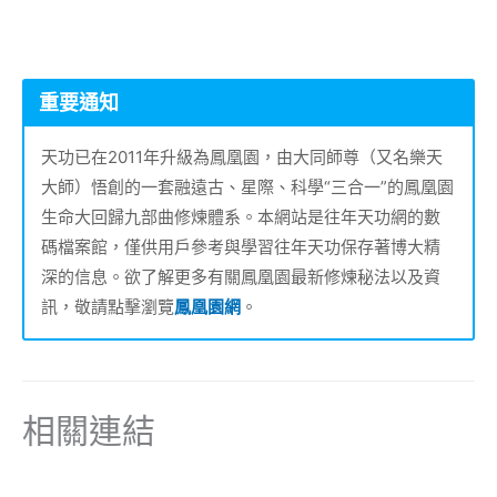
重要通知
天功已在2011年升級為鳳凰園，由大同師尊（又名樂天
大師）悟創的一套融遠古、星際、科學“三合一”的鳳凰園
生命大回歸九部曲修煉體系。本網站是往年天功網的數
碼檔案館，僅供用戶參考與學習往年天功保存著博大精
深的信息。欲了解更多有關鳳凰園最新修煉秘法以及資
訊，敬請點擊瀏覽
鳳凰園網
。
相關連結