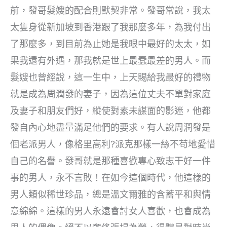
前，發哥髮嫂的配合則默契非常。發哥常說，我太
太隻身從新加坡到香港跟了我那麼多年，為我付出
了那麼多，到目前為止她是我眼中最好的太太，如
果我還有外遇，那我就是世上最蠢最差的男人。而
髮嫂也曾經說，這一生中，上天賜給我最好的禮物
就是成為周潤發的妻子，因為這位丈夫不單對家庭
及妻子和朋友們好，縱使對素未謀面的影迷，他都
發自內心地盡量滿足他們的要求。有人說周潤發是
個老派男人，像格里高利?派克那樣一絲不苟地愛惜
自己的名譽。發哥就是那種喜歡專心致志干好一件
事的男人，永不言敗！在如今這個時代，他這樣的
男人類似稀世珍品，總是溫文爾雅的含蓄平和與情
意綿綿。這樣的男人永遠會討女人喜歡，也會成為