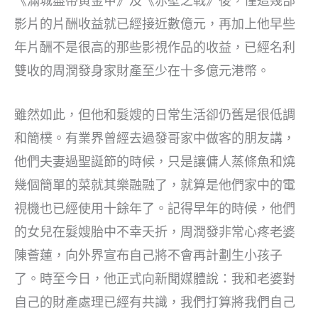
《滿城盡帶黃金甲》及《赤壁之戰》後，僅這幾部
影片的片酬收益就已經接近數億元，再加上他早些
年片酬不是很高的那些影視作品的收益，已經名利
雙收的周潤發身家財產至少在十多億元港幣。
雖然如此，但他和髮嫂的日常生活卻仍舊是很低調
和簡樸。有業界曾經去過發哥家中做客的朋友講，
他們夫妻過聖誕節的時候，只是讓傭人蒸條魚和燒
幾個簡單的菜就其樂融融了，就算是他們家中的電
視機也已經使用十餘年了。記得早年的時候，他們
的女兒在髮嫂胎中不幸夭折，周潤發非常心疼老婆
陳薈蓮，向外界宣布自己將不會再計劃生小孩子
了。時至今日，他正式向新聞媒體說：我和老婆對
自己的財產處理已經有共識，我們打算將我們自己