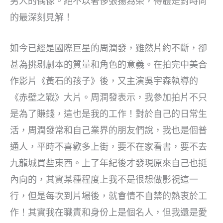
男人的偶像。絕不以奢侈張揚為榮，得體是對時尚
的最深刻見解！
如今已經是國際巨星的周潤發，雖然片約不斷，卻
甚為挑剔劇本的質量和角色的意義。在拍完中美合
作影片《黃石的孩子》後，又主演吳宇森執導的
《赤壁之戰》大片。周潤發表示，我參加拍片不只
是為了賺錢，這也是我的工作！對於自己的日常生
活，周潤發常和自己業界的朋友們說，我也是個普
通人，平時不喜歡多上街，要不在家看書，要不去
九龍城買些東西。上了年紀後才發現原來自己也挺
內向的，其實某種程度上我不是很想做影視這一
行，但是每次到片場後，就會情不自禁的熱衷於工
作！其實我在職責和身份上是個名人，但我還是愛