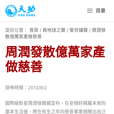
跳
目录
至
主
要
當前位置：
首頁
/
救地球之聲
/
警世鐘聲
/
周潤發
散億萬家產做慈善
內
容
周潤發散億萬家產
做慈善
發佈時間：2013/8/2
國際級影星周潤發震撼宣布，在安頓好親屬未來的
基本生活後，將在有生之年向慈善事業捐贈出自己