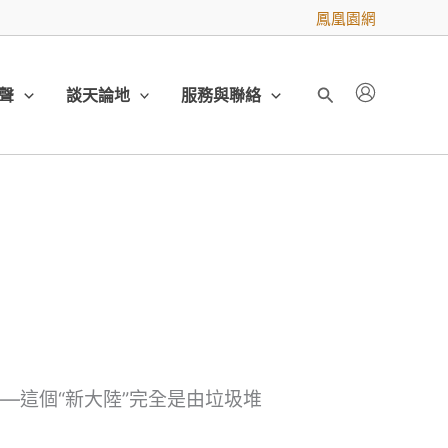
鳳凰園網
聲
談天論地
服務與聯絡
搜
尋
—這個“新大陸”完全是由垃圾堆