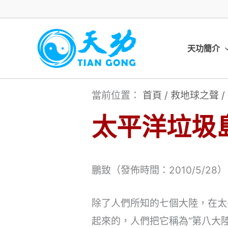
跳
至
主
天功簡介
要
內
當前位置：
首頁
/
救地球之聲
/
容
太平洋垃圾
鵬致（發佈時間：2010/5/28）
除了人們所知的七個大陸，在太
起來的，人們把它稱為“第八大