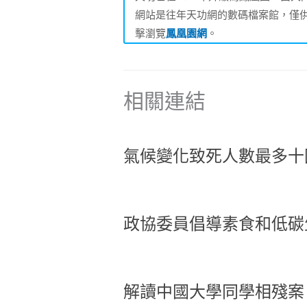
網站是往年天功網的數碼檔案館，僅
擊瀏覽
鳳凰園網
。
相關連結
氣候變化致死人數最多十
政協委員倡導素食和低碳
解讀中國大學同學相殘案