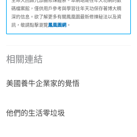
生命大回歸九部曲修煉體系。本網站是往年天功網的數
碼檔案館，僅供用戶參考與學習往年天功保存著博大精
深的信息。欲了解更多有關鳳凰園最新修煉秘法以及資
訊，敬請點擊瀏覽
鳳凰園網
。
相關連結
美國養牛企業家的覺悟
他們的生活零垃圾