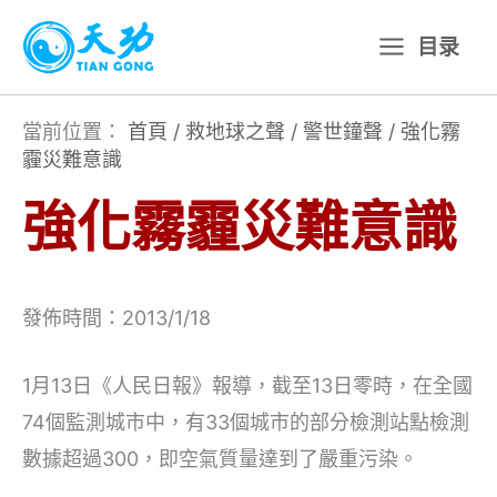
跳
目录
至
主
要
當前位置：
首頁
/
救地球之聲
/
警世鐘聲
/
強化霧
霾災難意識
內
容
強化霧霾災難意識
發佈時間：2013/1/18
1月13日《人民日報》報導，截至13日零時，在全國
74個監測城市中，有33個城市的部分檢測站點檢測
數據超過300，即空氣質量達到了嚴重污染。