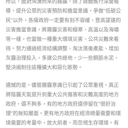
所以，面對洶湧而來的霧霾，除了媒體進行深度報
導，提升公眾的災害預防和擔當意識，爭做“低碳公
民”以外，各級政府一定要有刻不容緩、登高望遠的
災害擔當意識，將霧霾災害和極寒、高溫以及海嘯
等一樣，也當做一種重大環境災害、公共災難來看
待。努力通過經濟結構調整、淘汰落後產能、增加
灰霾治理投入，多建公共綠地，少一些鋼筋水泥，
堅決遏制住這種擴大和惡化態勢。
遺憾的是，儘管霧霾意識已引起了公眾重視，真正
將陰霾天氣提升到重大公共傷害和災難高度的地方
政府，還不夠多，有的地方政府還停留在“很好治
理”的無知層面。更有地方政府在經濟總量需要和環
境需要的考量中，放大前者，而忽視生存環境。有