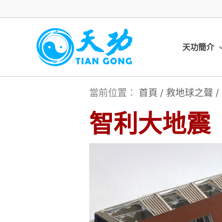
跳
至
主
天功簡介
要
內
當前位置：
首頁
/
救地球之聲
/
容
智利大地震