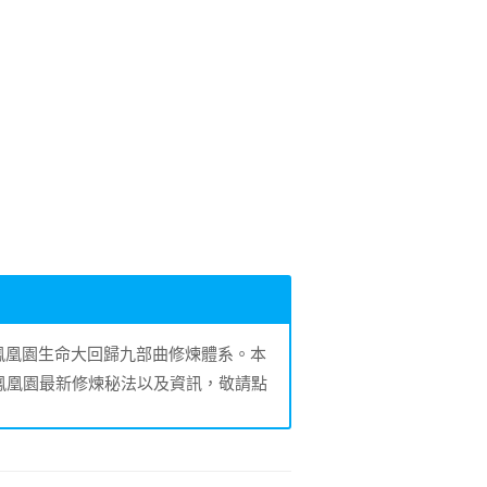
的鳳凰園生命大回歸九部曲修煉體系。本
鳳凰園最新修煉秘法以及資訊，敬請點