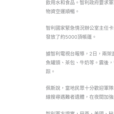
飲用水和食品。智利政府要求軍
物資空運順暢。
智利國家緊急情況辦公室主任卡
發放了約5000頂帳篷。
據智利電視台報導，2日，兩架
魚罐頭、茶包、牛奶等。震後，
踪。
佩斯說，當地民眾十分歡迎軍隊
線搜尋遇難者遺體，在夜間加強
智利軍方證實，巴西、美國、秘