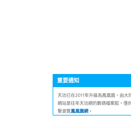
重要通知
天功已在2011年升級為鳳凰園，由
網站是往年天功網的數碼檔案館，僅
擊瀏覽
鳳凰園網
。