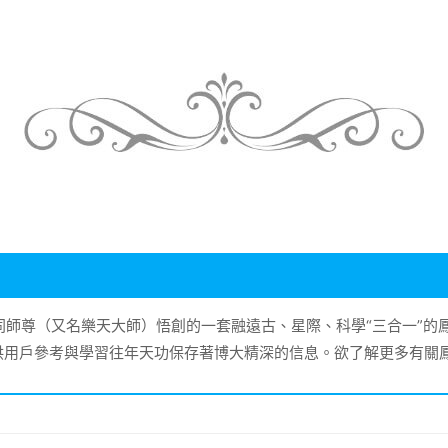
大同師尊（又名樂天大師）悟創的一套融遠古、星際、科學“三合一”
供用戶參考與學習往年天功保存著博大精深的信息。欲了解更多有關