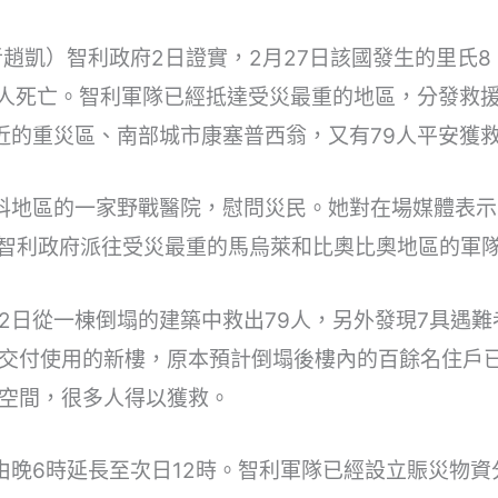
者趙凱）智利政府2日證實，2月27日該國發生的里氏
5人死亡。智利軍隊已經抵達受災最重的地區，分發救
近的重災區、南部城市康塞普西翁，又有79人平安獲
科地區的一家野戰醫院，慰問災民。她對在場媒體表
前智利政府派往受災最重的馬烏萊和比奧比奧地區的軍隊
2日從一棟倒塌的建築中救出79人，另外發現7具遇
交付使用的新樓，原本預計倒塌後樓內的百餘名住戶
空間，很多人得以獲救。
由晚6時延長至次日12時。智利軍隊已經設立賑災物