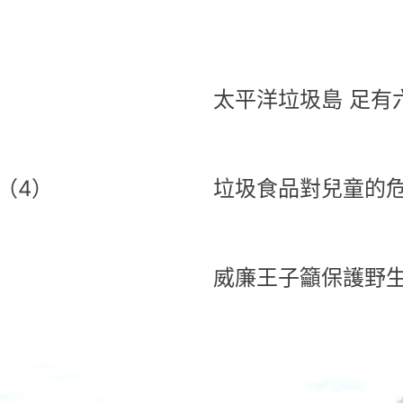
太平洋垃圾島 足有
（4）
垃圾食品對兒童的
威廉王子籲保護野