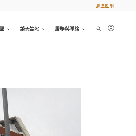
鳳凰園網
聲
談天論地
服務與聯絡
搜
尋