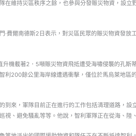
隊在維持災區秩序之餘，也參與分發賑災物資，設立
門·費爾南德斯2日表示，對災區民眾的賑災物資發放
直升機載著2．5噸賑災物資飛抵遭受海嘯侵襲的孔斯
智利200餘公里海岸線遭遇衝擊，僅位於馬烏萊地區的
的到來，軍隊目前正在進行的工作包括清理道路，設
巡視、避免騷亂等等。他說，智利軍隊正在從海、陸
魯等地派出的國際援助物資和隊伍正在不斷抵達智利