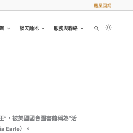
鳳凰園網
聲
談天論地
服務與聯絡
搜
尋
王”，被美國國會圖書館稱為“活
Earle）。