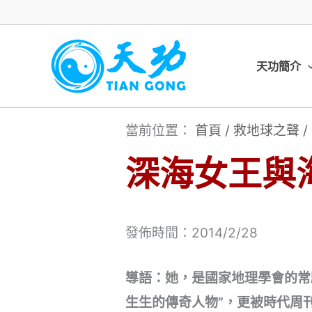
跳
至
主
天功簡介
要
內
當前位置：
首頁
/
救地球之聲
/
容
深海女王與
發佈時間：2014/2/28
導語：她，是國家地理學會的常
生生的傳奇人物”，更被時代周刊譽