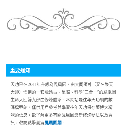
重要通知
天功已在2011年升級為鳳凰園，由大同師尊（又名樂天
大師）悟創的一套融遠古、星際、科學“三合一”的鳳凰園
生命大回歸九部曲修煉體系。本網站是往年天功網的數
碼檔案館，僅供用戶參考與學習往年天功保存著博大精
深的信息。欲了解更多有關鳳凰園最新修煉秘法以及資
訊，敬請點擊瀏覽
鳳凰園網
。