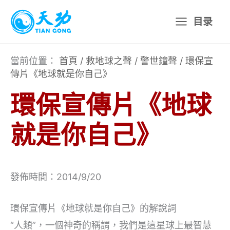
跳
目录
至
主
要
當前位置：
首頁
/
救地球之聲
/
警世鐘聲
/
環保宣
傳片《地球就是你自己》
內
容
環保宣傳片《地球
就是你自己》
發佈時間：2014/9/20
環保宣傳片《地球就是你自己》的解說詞
“人類”，一個神奇的稱謂，我們是這星球上最智慧