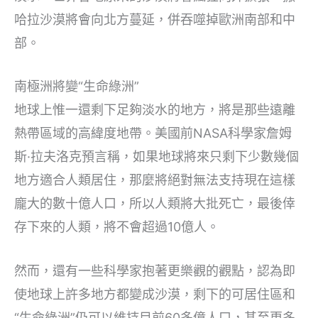
哈拉沙漠將會向北方蔓延，併吞噬掉歐洲南部和中
部。
南極洲將變“生命綠洲”
地球上惟一還剩下足夠淡水的地方，將是那些遠離
熱帶區域的高緯度地帶。美國前NASA科學家詹姆
斯·拉夫洛克預言稱，如果地球將來只剩下少數幾個
地方適合人類居住，那麼將絕對無法支持現在這樣
龐大的數十億人口，所以人類將大批死亡，最後倖
存下來的人類，將不會超過10億人。
然而，還有一些科學家抱著更樂觀的觀點，認為即
使地球上許多地方都變成沙漠，剩下的可居住區和
“生命綠洲”仍可以維持目前60多億人口，甚至更多