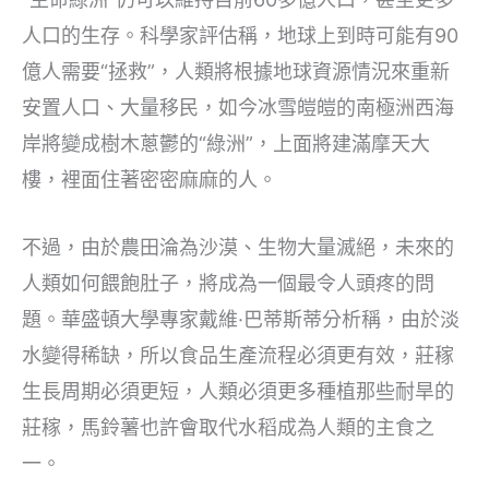
人口的生存。科學家評估稱，地球上到時可能有90
億人需要“拯救”，人類將根據地球資源情況來重新
安置人口、大量移民，如今冰雪皚皚的南極洲西海
岸將變成樹木蔥鬱的“綠洲”，上面將建滿摩天大
樓，裡面住著密密麻麻的人。
不過，由於農田淪為沙漠、生物大量滅絕，未來的
人類如何餵飽肚子，將成為一個最令人頭疼的問
題。華盛頓大學專家戴維·巴蒂斯蒂分析稱，由於淡
水變得稀缺，所以食品生產流程必須更有效，莊稼
生長周期必須更短，人類必須更多種植那些耐旱的
莊稼，馬鈴薯也許會取代水稻成為人類的主食之
一。