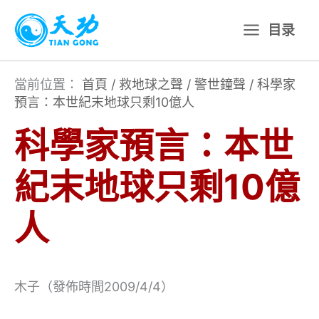
跳
目录
至
主
要
當前位置：
首頁
/
救地球之聲
/
警世鐘聲
/
科學家
預言：本世紀末地球只剩10億人
內
容
科學家預言：本世
紀末地球只剩10億
人
木子（發佈時間2009/4/4）