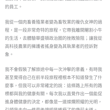
的員工。
我從一個肉畜養殖業者變為畜牧業的複仇女神的過
程，是一段非常奇特的旅程，它帶我離開閹割小牛
的生活，去體驗華盛頓政治圈的挫敗險阻；讓我從
高科技農業的擁護者搖身變為其執業者的控訴對
象。
我不會假裝了解旅途中每一次沖擊的意義，有時我
甚至覺得自己在前半段旅程裡根本不知道發生了什
麼事，但我可以非常確定的說：這條路上所有的路
標都與我的健康有關。每次我以直覺作出一個能促
進身體健康的決定，都像是一道燦爛照耀的光明，
引領我走向一條最後證明是棒極了的康莊大道。