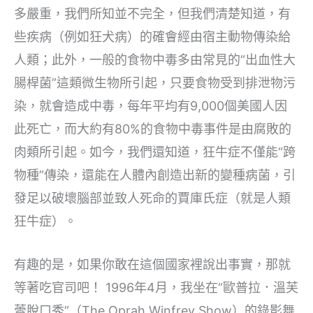
多嚴重，我們所知並不完全，但我們清楚知道，有
些疾病（例如狂犬病）的確會經由宿主動物傳染給
人類；此外，一般的食物中毒多由常見的“出血性大
腸桿菌”這類微生物所引起，只要食物受到排泄物污
染，就會造成中毒，每年平均有9,000個美國人因
此死亡，而大約有80%的食物中毒事件是由腐敗的
肉類所引起。如今，我們還知道，狂牛症不僅能“跨
物種”傳染，還能在人體內創造出新的變種病菌，引
發足以破壞腦部並致人死命的賈庫氏症（就是人類
狂牛症）。
有趣的是，如果你敢在這個國家裡說出事實，那就
等著吃官司吧！ 1996年4月，我坐在“歐普拉．溫芙
蕾脫口秀”（The Oprah Winfrey Show）的錄影舞