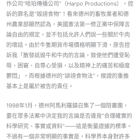
作公司“哈珀傳播公司”（Harpo Productions），控
訴的罪名是“毀謗食物”！看來德州的畜牧業者和德
州農業部顯然認為，美國憲法第一修正案中保障言
論自由的規定，並不包括允許人們說一些關於牛肉
的壞話。由於牛隻期貨市場價格明顯下滑，原告控
訴我「散發詆毀牛和牛肉的言論，致使他們遭受恥
辱、困窘、自尊心受損，以及精神上的痛苦和極度
鬱悶」，而根據德州的“誹謗食物法”，搜證的重擔
基本上是屬於被告的責任。
1998年1月，德州阿馬利羅鎮召集了一個陪審團，
要在眾多法案中決定我的言論是否違背“合理確實的
科學研究、事實或資料”——這是衡量證據的標準。
不過有一個非常明顯的事實是，科學界本身對許多