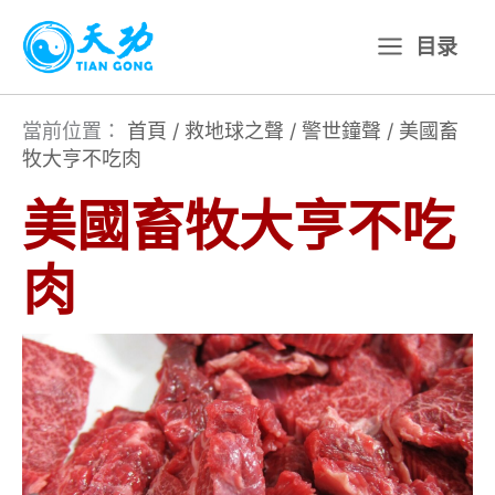
跳
目录
至
主
要
當前位置：
首頁
/
救地球之聲
/
警世鐘聲
/
美國畜
牧大亨不吃肉
內
容
美國畜牧大亨不吃
肉