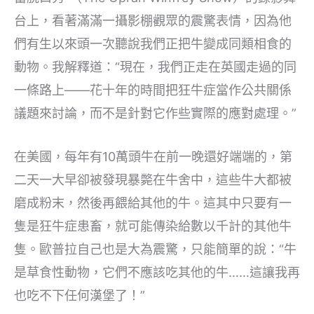
台上，看著滿滿一攝影棚觀眾的震驚表情，因為他
們有生以來頭一次聽說我們正把牛變成同類相食的
動物。我解釋道：“現在，我們正走在英國走過的同
一條路上——花十年的時間把狂牛症當作公共關係
議題來討論，而不是針對它作些實際的應對處理。”
在美國，每年有10萬頭牛在前一晚還好端端的，第
二天一大早卻被發現暴斃在牛舍中，這些牛大都被
磨成粉末，然後再餵給其他的牛。這其中只要有一
隻是狂牛症患畜，就可能傳染給數以千計的其他牛
隻。歐普拉自己也是大為震驚，只能簡單的說：“牛
是草食性動物，它們不應該吃其他的牛……這讓我再
也吃不下任何漢堡了！”