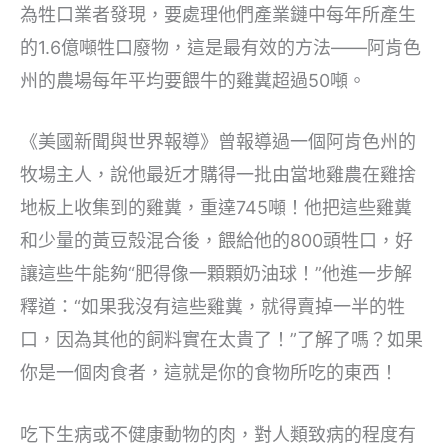
為牲口業者發現，要處理他們產業鏈中每年所產生
的1.6億噸牲口廢物，這是最有效的方法——阿肯色
州的農場每年平均要餵牛的雞糞超過50噸。
《美國新聞與世界報導》曾報導過一個阿肯色州的
牧場主人，說他最近才購得一批由當地雞農在雞捨
地板上收集到的雞糞，重達745噸！他把這些雞糞
和少量的黃豆殼混合後，餵給他的800頭牲口，好
讓這些牛能夠“肥得像一顆顆奶油球！”他進一步解
釋道：“如果我沒有這些雞糞，就得賣掉一半的牲
口，因為其他的飼料實在太貴了！”了解了嗎？如果
你是一個肉食者，這就是你的食物所吃的東西！
吃下生病或不健康動物的肉，對人類致病的程度有