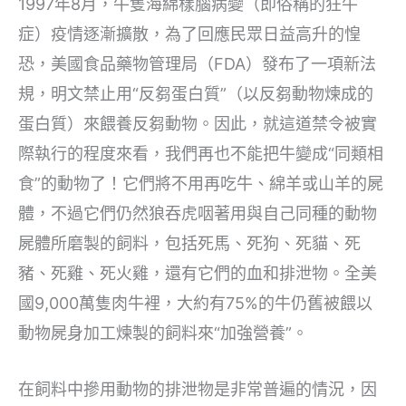
1997年8月，牛隻海綿樣腦病變（即俗稱的狂牛
症）疫情逐漸擴散，為了回應民眾日益高升的惶
恐，美國食品藥物管理局（FDA）發布了一項新法
規，明文禁止用“反芻蛋白質”（以反芻動物煉成的
蛋白質）來餵養反芻動物。因此，就這道禁令被實
際執行的程度來看，我們再也不能把牛變成“同類相
食”的動物了！它們將不用再吃牛、綿羊或山羊的屍
體，不過它們仍然狼吞虎咽著用與自己同種的動物
屍體所磨製的飼料，包括死馬、死狗、死貓、死
豬、死雞、死火雞，還有它們的血和排泄物。全美
國9,000萬隻肉牛裡，大約有75%的牛仍舊被餵以
動物屍身加工煉製的飼料來“加強營養”。
在飼料中摻用動物的排泄物是非常普遍的情況，因