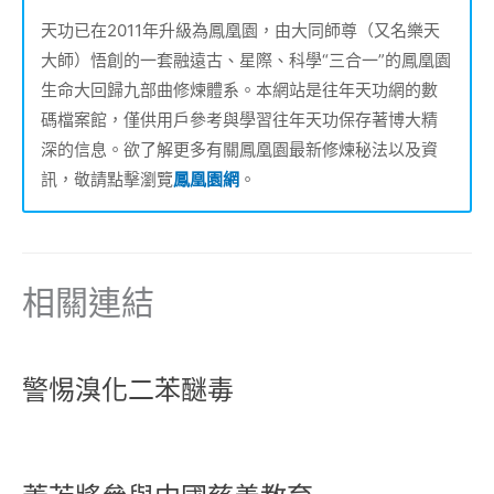
天功已在2011年升級為鳳凰園，由大同師尊（又名樂天
大師）悟創的一套融遠古、星際、科學“三合一”的鳳凰園
生命大回歸九部曲修煉體系。本網站是往年天功網的數
碼檔案館，僅供用戶參考與學習往年天功保存著博大精
深的信息。欲了解更多有關鳳凰園最新修煉秘法以及資
訊，敬請點擊瀏覽
鳳凰園網
。
相關連結
警惕溴化二苯醚毒