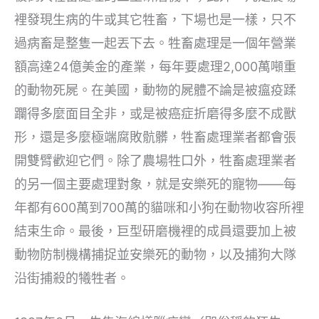
裡發現生病的牛或其它牲畜，下場也是一樣，只不
過病畜是整隻一起丟下去。牲畜處理是一個年營業
額高達24億美金的產業，每年要處理2,000萬噸重
的動物死屍。在美國，動物的屍體不論是被瘟疫蹂
躝得多麼面目全非，或是被癌症折磨得多麼不成獸
形，還是多麼極端腐敗骯髒，牲畜處理業者都會張
開雙臂歡迎它們。除了農場牲口外，牲畜處理業者
的另一個主要處理對象，就是安樂死的寵物——每
年都有600萬到700萬的貓咪和小狗在動物收容所裡
結束生命。最後，巨型研磨機裡的成員還要加上被
動物防制機構捕捉並安樂死的動物，以及捕狗大隊
沿街捕殺的犧牲者。