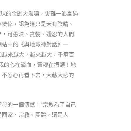
全球的金融大海嘯，災難一浪高過
存僥倖，認為這只是天有陰晴、
夕，可愚昧、貪婪、殘忍的人們
網站中的《與地球神對話》一
口越來越大，越來越大，千瘡百
我的心在滴血，靈魂在振顫！地
，不忍心再看下去，大慈大悲的
母的一個傳感：“宗教為了自己
是國家、宗教、團體，還是人