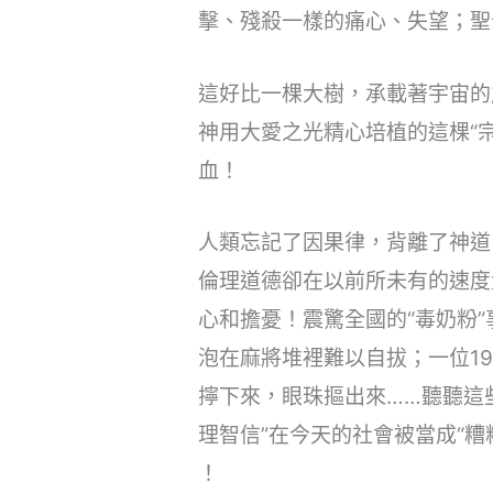
擊、殘殺一樣的痛心、失望；聖
這好比一棵大樹，承載著宇宙的
神用大愛之光精心培植的這棵“
血！
人類忘記了因果律，背離了神道
倫理道德卻在以前所未有的速度
心和擔憂！震驚全國的“毒奶粉
泡在麻將堆裡難以自拔；一位1
擰下來，眼珠摳出來……聽聽這
理智信”在今天的社會被當成“糟
！