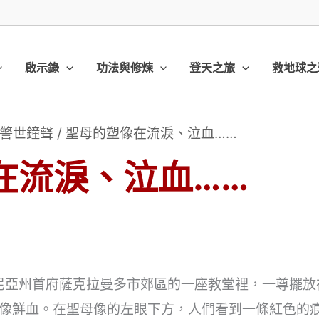
啟示錄
功法與修煉
登天之旅
救地球之
警世鐘聲
/
聖母的塑像在流淚、泣血……
在流淚、泣血……
）
利福尼亞州首府薩克拉曼多市郊區的一座教堂裡，一尊擺
像鮮血。在聖母像的左眼下方，人們看到一條紅色的