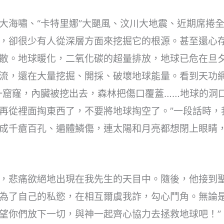
大海嘯、“卡特里娜”大颶風、汶川大地震、近期席捲
，卻很少有人從深層方面來挖掘它的根源。甚至還心
散。地球暖化，二氧化碳的超量排放，地球已危在旦
流，還在大量挖掘、開採、破壞地球能量。看到天功
一窟窿，內臟被挖出去，森林把傷口覆蓋……地球的洞
再從裡面掏東西了，不要將地球掏空了。”一段話時，
成千瘡百孔、遍體鱗傷，連太陽和月亮都想閉上眼睛
，悲痛欲絕地出現在我先生的天目中。隨後，他接到聖
為了自己的私慾，在相互爾虞我詐，勾心鬥角。無論
望你們放下一切，與神一起齊心協力去拯救地球吧！”