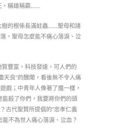
王，稱雄稱霸……
大樹的根係長滿蛀蟲……聖母和諸
敗落，聖母怎麼能不痛心落淚、泣
物質豐富，科技發達，可人們的
盡天良”的醜聞，看後無不令人痛
絡遊戲；中青年人像著了魔一樣，
麼能殺了你們，我要將你們的頭
？古代聖賢所提倡的“忠孝仁義
又怎能不為世人痛心落淚、泣血？