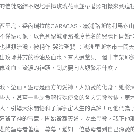
的信徒絡繹不絕地手捧玫瑰花束並帶著照相機來到這
西里島、委內瑞拉的CARACAS、塞浦路斯的利馬索
不僅聖母像，以色列聖城耶路撒冷著名的哭牆也開始“
也頻頻流淚，被稱作“哭泣聖嬰”；澳洲里斯本市一間
出玫瑰芬芳的香油及血水。有人還驚見一個十字架耶
像滴血、流淚的神蹟，到底要向人類警示什麼？
淚、泣血。聖母是西方的愛神，人類愛的化身，她將
些人，甚至一些肩負著特殊使命的各大宗教教徒，原
人，引導大家開悟和了解宇宙人生的真諦！可他們為
違背了神的旨意，開始背離天道，攻擊異教，我正他
悲的聖母看著這一幕幕，猶如一位慈母看到自己深愛