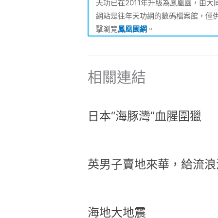
天功已在2011年升級為鳳凰園，由
網站是往年天功網的數碼檔案館，僅
擊瀏覽
鳳凰園網
。
相關連結
日本“海豚灣”血腥圍獵
英男子賣地來華，給流浪
海地大地震