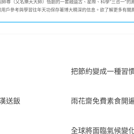
大同師尊（又名樂天大師）悟創的一套融遠古、星際、科學“三合一”
供用戶參考與學習往年天功保存著博大精深的信息。欲了解更多有關
把節約變成一種習
漢送飯
雨花齋免費素食開
全球將面臨氣候變