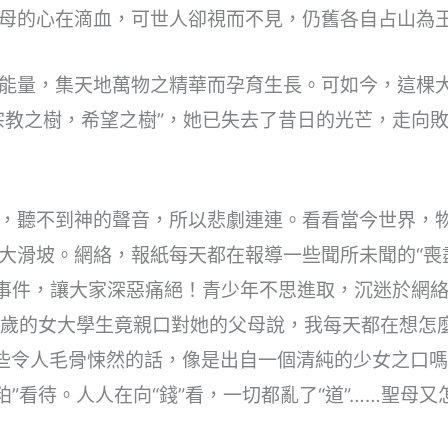
母的心在滴血，可世人卻視而不見，仍舊各自占山為
能量，集天地萬物之精華而孕育生長。可如今，這棵
宗教之樹，希望之樹”，她已失去了昔日的光芒，走向
，聽不到神的聲音，所以悲劇連連。看看當今世界，
大滑坡。網絡，報紙每天都在報導一些聞所未聞的“喪
”事件，讓大家深惡痛絕！青少年不思進取，沉迷於網
9歲的女大學生竟親口對她的父母說，我每天都在想怎
些令人毛骨悚然的話，像是出自一個清純的少女之口嗎
粕”看待。人人在向“錢”看，一切都亂了“道”……聖母