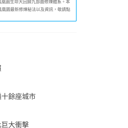
的鳳凰園生命大回歸九部曲修煉體系。本
鳳凰園最新修煉秘法以及資訊，敬請點
慣
遍十餘座城市
化巨大衝擊