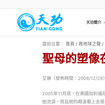
跳
至
主
天功簡介
要
內
當前位置：
首頁
/
救地球之聲
/
容
聖母的塑像
艾琳（發佈時間：2008/12/29
2005年11月底，在美國加
始流淚，而且她的眼淚看上去很