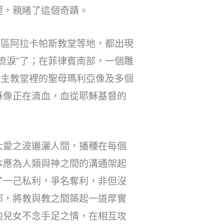
裡，親睹了這個奇蹟。
山區阿拉卡帕斯教堂等地，都出現
流淚”了；在菲律賓南部，一個雕
天主教堂裡的聖母瑪利亞像及多個
穌像正在滴血，血從耶穌基督的
大愛之波遍灑人間，播種在每個
本應為人類與神之間的溝通架起
了一己私利，爭名奪利，非但沒
邪，將教與教之間築起一道厚實
的兒女不念手足之情，在相互攻