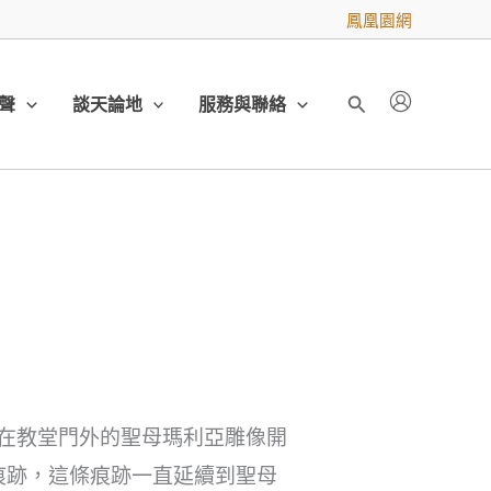
鳳凰園網
聲
談天論地
服務與聯絡
搜
尋
放在教堂門外的聖母瑪利亞雕像開
痕跡，這條痕跡一直延續到聖母