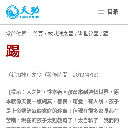
跳
目录
至
主
要
當前位置：
首頁
/
救地球之聲
/
警世鐘聲
/
踢
內
踢
容
（新加坡）尤今（發佈時間：2013/4/12）
【
提示：人之初，性本善。孩童來到這個世界，原
本就像天使一樣純真、善良、可愛。有人說，孩子
是上帝賜給每個家庭的珍寶！但現在很多家長都在
苦嘆，現在的孩子太難教育了！太自私了！我們的