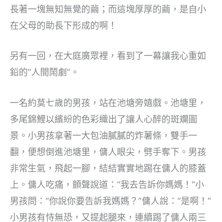
長著一塊無知無覺的繭；而這塊厚厚的繭，是自小
在父母的助長下形成的啊！
另有一回，在大庭廣眾裡，看到了一幕讓我心重如
鉛的“人間鬧劇”。
一名約莫七歲的男孩，站在池塘旁嬉戲。池塘里，
多尾錦鯉以繽紛的色彩織出了讓人心醉的斑斕圖
景。小男孩拿著一大包油膩膩的炸薯條，雙手一
翻，便想倒進池塘里，傭人眼尖，劈手奪下。男孩
非常生氣，飛起一腳，結結實實地踢在傭人的膝蓋
上。傭人吃痛，顫聲說道：“我去告訴你媽媽！”小
男孩問：“你說你要告訴我媽媽？”傭人說：“是啊！”
小男孩有恃無恐，又提起腿來，連續踢了傭人兩三