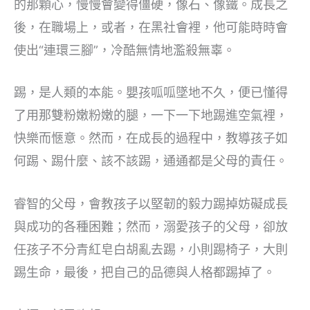
的那顆心，慢慢會變得僵硬，像石、像鐵。成長之
後，在職場上，或者，在黑社會裡，他可能時時會
使出“連環三腳”，冷酷無情地濫殺無辜。
踢，是人類的本能。嬰孩呱呱墜地不久，便已懂得
了用那雙粉嫩粉嫩的腿，一下一下地踢進空氣裡，
快樂而愜意。然而，在成長的過程中，教導孩子如
何踢、踢什麼、該不該踢，通通都是父母的責任。
睿智的父母，會教孩子以堅韌的毅力踢掉妨礙成長
與成功的各種困難；然而，溺愛孩子的父母，卻放
任孩子不分青紅皂白胡亂去踢，小則踢椅子，大則
踢生命，最後，把自己的品德與人格都踢掉了。