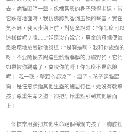
去，病貓悶哼一聲，像棉絮般的身子飛得老遠，當
它跌落地面時，我彷佛聽到香消玉殞的聲音。實在
氣不過，我大步邁上前，對男童說道：“你怎麼可以
這樣做呢？貓……”話還沒有說完，男童的母親便氣
急敗壞地搶著對他說道：“是啊是啊，我和你說過的
呀，不要隨便去踢這些骯骯髒髒的野貓野狗，它們
如果被你踢痛了，會咬你的呀！你怎麼不顧危險
呢！”我一聽，整顆心都涼了、癟了。孩子踢貓踢
狗，是任意蹂躪其他生靈的醜惡行徑，她沒有教導
孩子尊重生命之道，卻把訓斥重點引到其他層面
上！
一個慣常用腳把其他生命踢個稀爛的孩子，胸腔裡