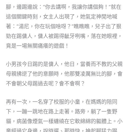
腳，邊踢邊說：“你去講啊，我讓你講個夠！”就在
這個關鍵時刻，女主人出現了，她氣定神閒地喊
著：“湯尼，你在玩個啥呀？”瞧瞧瞧，兒子出了狠
勁在踢傭人，傭人被踢得齜牙咧嘴，落在她眼裡，
竟是一場無關痛癢的遊戲！
小男孩今日踢的是傭人，他日，當養而不教的父親
母親拂逆了他的意願時，他那雙凌厲無比的腳，會
不會朝父母踢過去呢？會不會啊？
再有一次，一名穿了校服的小童，在媽媽的陪同
下，一蹦一跳地在路上走著。路旁，躺了一隻野
貓，病菌像煙氣一樣纏繞在它軟綿綿的軀體上。小
童經過它身邊，說時遲、那時快，掄起腳猛力踢