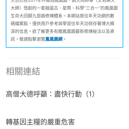
天功已在2011年升級為鳳凰園，由大同師尊（又名樂天
大師）悟創的一套融遠古、星際、科學“三合一”的鳳凰園
生命大回歸九部曲修煉體系。本網站是往年天功網的數
碼檔案館，僅供用戶參考與學習往年天功保存著博大精
深的信息。欲了解更多有關鳳凰園最新修煉秘法以及資
訊，敬請點擊瀏覽
鳳凰園網
。
相關連結
高僧大德呼籲：盡快行動（1）
轉基因主糧的嚴重危害