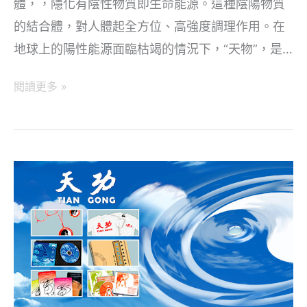
體，，隱化有陰性物質即生命能源。這種陰陽物質
的結合體，對人體起全方位、高強度調理作用。在
地球上的陽性能源面臨枯竭的情況下，“天物”，是…
天
閱讀更多 »
物
簡
介：
天
物
及
其
用
途