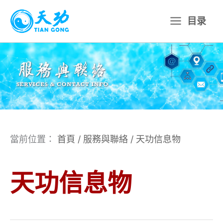
跳
目录
至
主
要
內
容
當前位置：
首頁
/
服務與聯絡
/
天功信息物
天功信息物