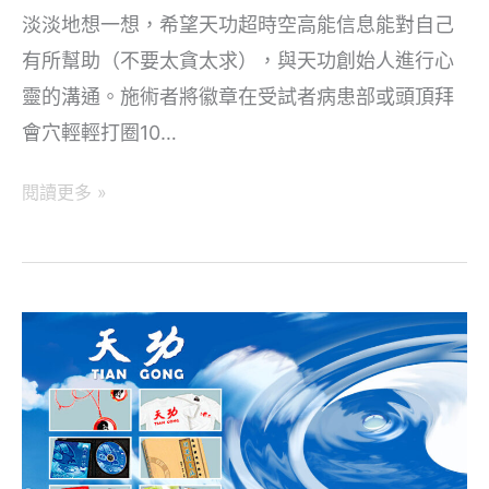
淡淡地想一想，希望天功超時空高能信息能對自己
有所幫助（不要太貪太求），與天功創始人進行心
靈的溝通。施術者將徽章在受試者病患部或頭頂拜
會穴輕輕打圈10…
天
閱讀更多 »
物
簡
介：
天
物
的
使
用
方