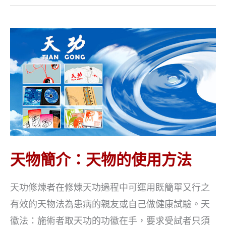
簡
介：
天
物
使
用
注
意
事
項
及
天物簡介：天物的使用方法
保
存
天功修煉者在修煉天功過程中可運用既簡單又行之
方
有效的天物法為患病的親友或自己做健康試驗。天
法
徽法：施術者取天功的功徽在手，要求受試者只須