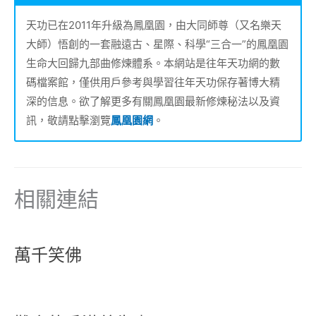
天功已在2011年升級為鳳凰園，由大同師尊（又名樂天
大師）悟創的一套融遠古、星際、科學“三合一”的鳳凰園
生命大回歸九部曲修煉體系。本網站是往年天功網的數
碼檔案館，僅供用戶參考與學習往年天功保存著博大精
深的信息。欲了解更多有關鳳凰園最新修煉秘法以及資
訊，敬請點擊瀏覽
鳳凰園網
。
相關連結
萬千笑佛