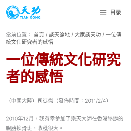
跳
目录
至
主
要
當前位置：
首頁
/
談天論地
/
大家談天功
/
一位傳
統文化研究者的感悟
內
容
一位傳統文化研究
者的感悟
（中國大陸）司徒傑（發佈時間：2011/2/4）
2010年12月，我有幸參加了樂天大師在香港舉辦的
脫胎換骨班，收穫很大。