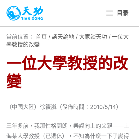
跳
目录
至
主
要
當前位置：
首頁
/
談天論地
/
大家談天功
/
一位大
學教授的改變
內
容
一位大學教授的改
變
（中國大陸）徐筱嵐（發佈時間：2010/5/14）
三年多前，我那性格開朗，樂觀向上的父親——上
海某大學教授（已退休），不知為什麼一下子變得