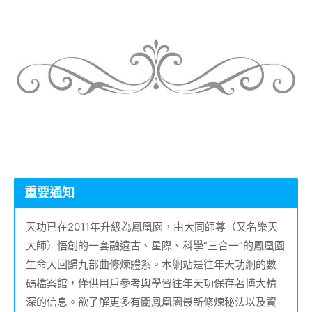
重要通知
天功已在2011年升級為鳳凰園，由大同師尊（又名樂天
大師）悟創的一套融遠古、星際、科學“三合一”的鳳凰園
生命大回歸九部曲修煉體系。本網站是往年天功網的數
碼檔案館，僅供用戶參考與學習往年天功保存著博大精
深的信息。欲了解更多有關鳳凰園最新修煉秘法以及資