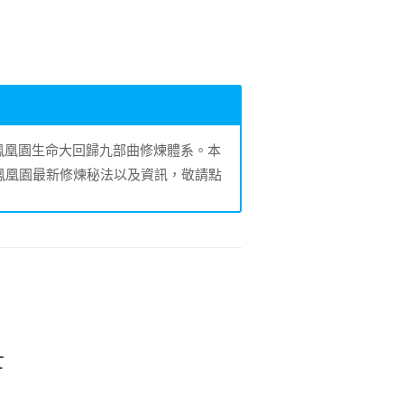
的鳳凰園生命大回歸九部曲修煉體系。本
鳳凰園最新修煉秘法以及資訊，敬請點
士