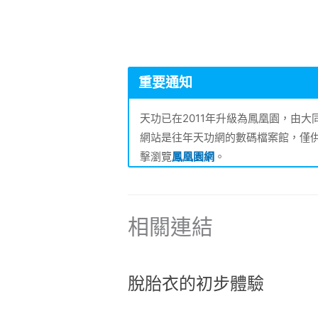
重要通知
天功已在2011年升級為鳳凰園，由
網站是往年天功網的數碼檔案館，僅
擊瀏覽
鳳凰園網
。
相關連結
脫胎衣的初步體驗