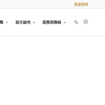
鳳凰園網
聲
談天論地
服務與聯絡
搜
尋