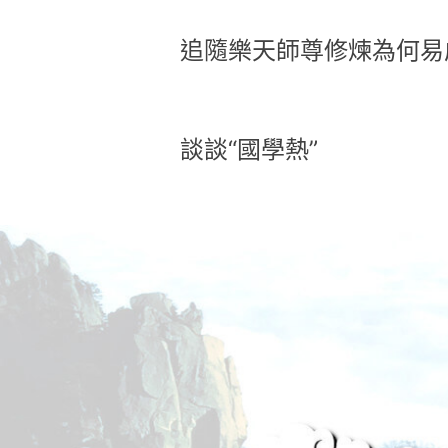
追隨樂天師尊修煉為何易
談談“國學熱”