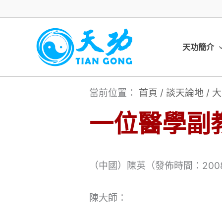
跳
至
主
天功簡介
要
內
當前位置：
首頁
/
談天論地
/
大
容
一位醫學副
（中國）陳英（發佈時間：2008/
陳大師：