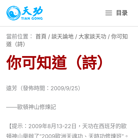
跳
目录
至
主
要
當前位置：
首頁
/
談天論地
/
大家談天功
/
你可知
道（詩）
內
容
你可知道（詩）
遠芳（發佈時間：2009/9/25）
——歐頓神山修煉記
【提示：2009年8月13-22日，天功在西班牙的歐
頓神山舉辦了“2009歐洲天魂功、天時功修煉班”。