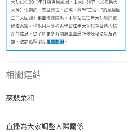
天功已在2011年升級為鳳凰園，由大同師尊（又名樂天
大師）悟創的一套融遠古、星際、科學“三合一”的鳳凰園
生命大回歸九部曲修煉體系。本網站是往年天功網的數
碼檔案館，僅供用戶參考與學習往年天功保存著博大精
深的信息。欲了解更多有關鳳凰園最新修煉秘法以及資
訊，敬請點擊瀏覽
鳳凰園網
。
相關連結
慈悲柔和
直播為大家調整人際關係