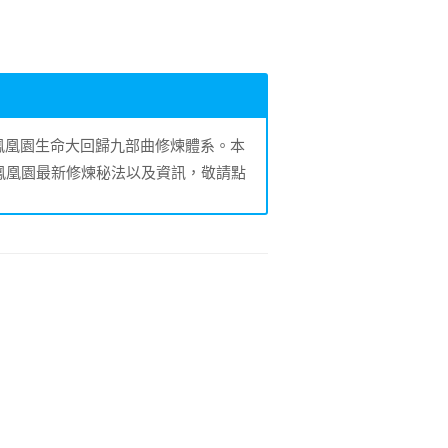
的鳳凰園生命大回歸九部曲修煉體系。本
鳳凰園最新修煉秘法以及資訊，敬請點