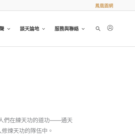
鳳凰園網
聲
談天論地
服務與聯絡
搜
尋
大人們在練天功的道功——通天
入修煉天功的隊伍中。