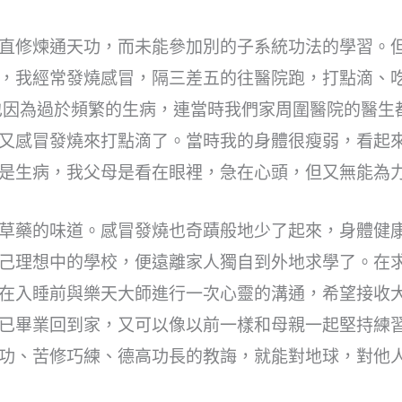
直修煉通天功，而未能參加別的子系統功法的學習。
，我經常發燒感冒，隔三差五的往醫院跑，打點滴、
也因為過於頻繁的生病，連當時我們家周圍醫院的醫生
又感冒發燒來打點滴了。當時我的身體很瘦弱，看起
是生病，我父母是看在眼裡，急在心頭，但又無能為
草藥的味道。感冒發燒也奇蹟般地少了起來，身體健
己理想中的學校，便遠離家人獨自到外地求學了。在
在入睡前與樂天大師進行一次心靈的溝通，希望接收
已畢業回到家，又可以像以前一樣和母親一起堅持練
功、苦修巧練、德高功長的教誨，就能對地球，對他