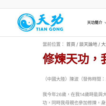
跳
至
主
天功簡介
要
內
當前位置：
首頁
/
談天論地
/
大
容
修煉天功，
（中國大陸）陳波（發佈時間：201
我今年26歲，在我14歲時能
功，同時我母親也參加修煉，身