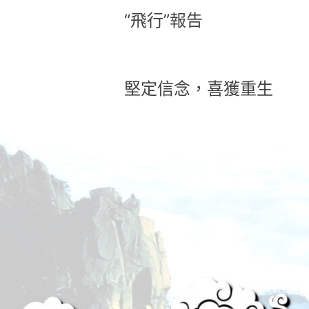
“飛行”報告
堅定信念，喜獲重生