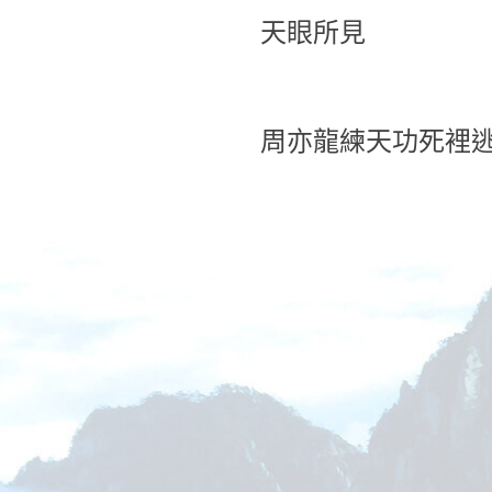
天眼所見
周亦龍練天功死裡