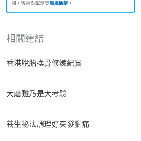
訊，敬請點擊瀏覽
鳳凰園網
。
相關連結
香港脫胎換骨修煉紀實
大磨難乃是大考驗
養生秘法調理好突發腳痛