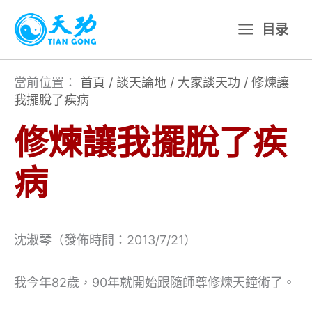
跳
目录
至
主
要
當前位置：
首頁
/
談天論地
/
大家談天功
/
修煉讓
我擺脫了疾病
內
容
修煉讓我擺脫了疾
病
沈淑琴（發佈時間：2013/7/21）
我今年82歲，90年就開始跟隨師尊修煉天鐘術了。