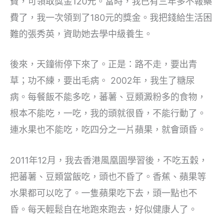
費，可領取獎金120元。當時，我已有三年多不報藥
費了，我一次領到了180元的獎金。我把錢給生活困
難的張秀英，資助她去學中級養生。
後來，天鐘術停下來了。正是：路不走，要出青
草；功不練，要出毛病。 2002年，我生了糖尿
病。每餐飯不能多吃，蕃薯、豆類澱粉多的食物，
根本不能吃，一吃，我的頭就很昏，不能行動了。
連水果也不能吃，吃四分之一片蘋果，就會頭昏。
2011年12月，我去香港風凰園學習後，不吃五穀，
把蕃薯、豆類當飯吃，頭也不昏了。香蕉、蘋果等
水果都可以吃了。一隻蘋果吃下去，頭一點也不
昏。每天輕鬆自在地跑來跑去，好似健康人了。