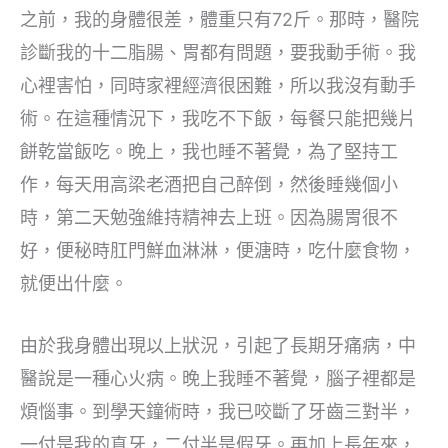
之前，我的身體很差，體重只有72斤。那時，醫院
診斷我的十二脂腸、胃都有問題，要我動手術。我
心裡害怕，同時家裡經濟很困難，所以我沒有動手
術。在這種情況下，我吃不下飯，每餐只能把幾片
餅乾當飯吃。晚上，我也睡不著覺，為了堅持工
作，每天用高梁老酒把自己醉倒，然後睡幾個小
時，第二天勉強維持精神去上班。因為腸胃很不
好，便秘時肛門鮮血淋淋，便溏時，吃什麼食物，
就便出什麼。
由於我身體出現以上狀況，引起了長期牙痛病，中
醫說是一種心火病。晚上我睡不著覺，腦子裡都是
煩惱事。到學天鐘術時，我已咬斷了牙齒三對半，
一付是我的真牙，二付半是假牙。再加上長年來，