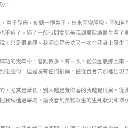
功。
來，鼻子發癢，使勁一擤鼻子，出來兩塊腫塊，不知何
也不疼了。過了一段時間女兒帶我到醫院讓醫生看了
說，只是很高興。我明白是天功又一次在我身上發生
練功的幾年中，磨難較多。有一次，從公園晨練回來
到後腦勺，但是沒有任何損傷，僅從百會穴那裡出現
的，尤其是葷食，別人越是覺得香的我越覺得臭。從
把我領進屠宰場，讓我看到萬物眾生的生死狀況和慘