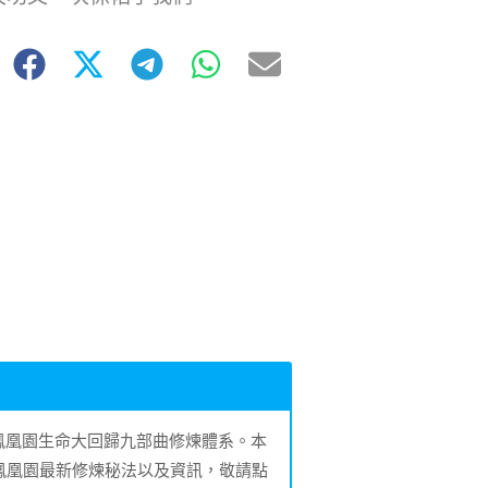
的鳳凰園生命大回歸九部曲修煉體系。本
鳳凰園最新修煉秘法以及資訊，敬請點