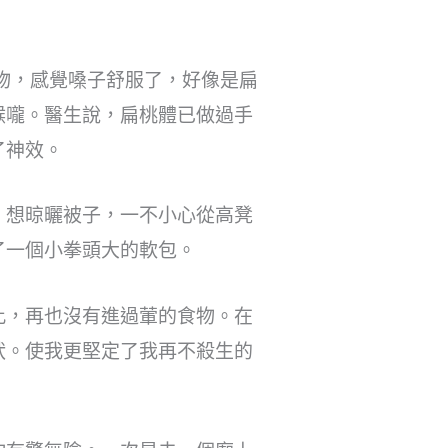
物，感覺嗓子舒服了，好像是扁
喉嚨。醫生說，扁桃體已做過手
了神效。
，想晾曬被子，一不小心從高凳
了一個小拳頭大的軟包。
此，再也沒有進過葷的食物。在
狀。使我更堅定了我再不殺生的