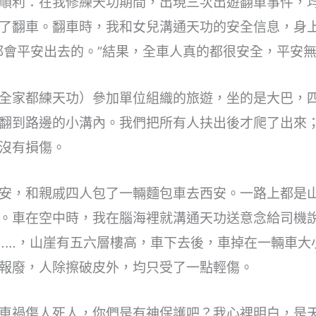
順利：在我修練天功期間，出現三次出遊翻車事件，
了翻車。翻車時，我和女兒溝通天功的安全信息，身
都會平安出去的。”結果，全車人真的都很安全，平安
全家都練天功）參加單位組織的旅遊，坐的是大巴，
翻到路邊的小溝內。我們把所有人扶出後才爬了出來
沒有損傷。
安，和親戚四人包了一輛麵包車去西安。一路上都是
。車在空中時，我在腦海裡就溝通天功送意念給司機說
”……，山崖有五六層樓高，車下去後，車掉在一輛車
報廢，人除擦破皮外，均只受了一點輕傷。
車禍傷人死人，你們是有神保護吧？我心裡明白，是