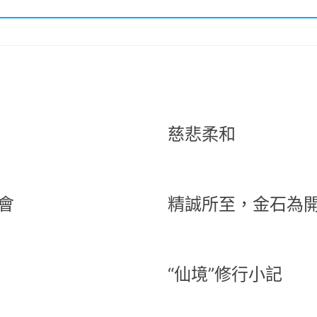
慈悲柔和
會
精誠所至，金石為
“仙境”修行小記