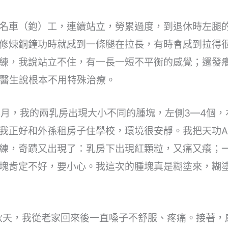
名車（鉋）工，連續站立，勞累過度，到退休時左腿
修煉銅鐘功時就感到一條腿在拉長，有時會感到拉得
練，我說站立不住，有一長一短不平衡的感覺；還發
。醫生說根本不用特殊治療。
年4月，我的兩乳房出現大小不同的腫塊，左側3—4個
我正好和外孫租房子住學校，環境很安靜。我把天功
練，奇蹟又出現了：乳房下出現紅顆粒，又痛又癢；
塊肯定不好，要小心。我這次的腫塊真是糊塗來，糊
年秋天，我從老家回來後一直嗓子不舒服、疼痛。接著