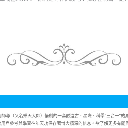
大同師尊（又名樂天大師）悟創的一套融遠古、星際、科學“三合一”
供用戶參考與學習往年天功保存著博大精深的信息。欲了解更多有關