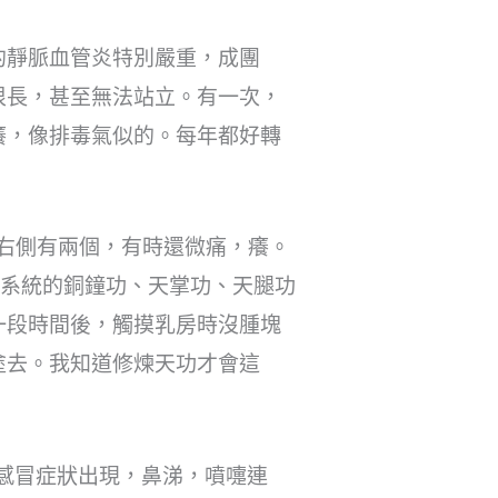
的靜脈血管炎特別嚴重，成團
很長，甚至無法站立。有一次，
癢，像排毒氣似的。每年都好轉
，右側有兩個，有時還微痛，癢。
A系統的銅鐘功、天掌功、天腿功
一段時間後，觸摸乳房時沒腫塊
塗去。我知道修煉天功才會這
，感冒症狀出現，鼻涕，噴嚏連