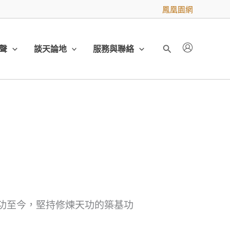
鳳凰園網
聲
談天論地
服務與聯絡
搜
尋
天功至今，堅持修煉天功的築基功