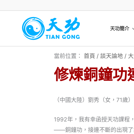
跳
至
主
天功簡介
要
內
當前位置：
首頁
/
談天論地
/
大
容
修煉銅鐘功
（中國大陸）劉秀（女，71歲）（
1992年，我有幸函授天功課
——銅鐘功，接連不斷的出現了