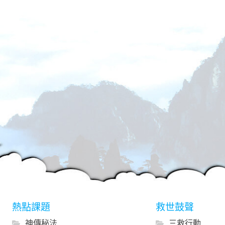
熱點課題
救世鼓聲
神傳秘法
三救行動