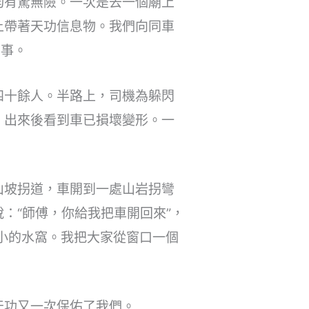
均有驚無險。一次是去一個廟上
上帶著天功信息物。我們向同車
無事。
四十餘人。半路上，司機為躲閃
；出來後看到車已損壞變形。一
山坡拐道，車開到一處山岩拐彎
：“師傅，你給我把車開回來”，
大小的水窩。我把大家從窗口一個
天功又一次保佑了我們。