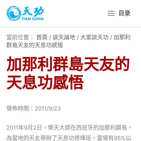
跳
目录
至
主
要
當前位置：
首頁
/
談天論地
/
大家談天功
/
加那利
群島天友的天息功感悟
內
容
加那利群島天友的
天息功感悟
發佈時間：2011/9/23
2011年9月2日，樂天大師在西班牙的加那利群島，
為當地的天友舉辦了天息功修煉班。當場有95%以