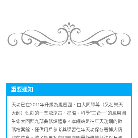
重要通知
天功已在2011年升級為鳳凰園，由大同師尊（又名樂天
大師）悟創的一套融遠古、星際、科學“三合一”的鳳凰園
生命大回歸九部曲修煉體系。本網站是往年天功網的數
碼檔案館，僅供用戶參考與學習往年天功保存著博大精
深的信息。欲了解更多有關鳳凰園最新修煉秘法以及資