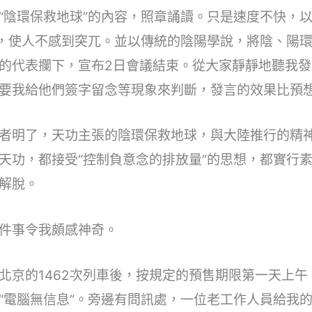
“陰環保救地球”的內容，照章誦讀。只是速度不快，
料，使人不感到突兀。並以傳統的陰陽學說，將陰、陽
的代表攔下，宣布2日會議結束。從大家靜靜地聽我
要我給他們簽字留念等現象來判斷，發言的效果比預
者明了，天功主張的陰環保救地球，與大陸推行的精
天功，都接受“控制負意念的排放量”的思想，都實行
解脫。
件事令我頗感神奇。
北京的1462次列車後，按規定的預售期限第一天上
“電腦無信息”。旁邊有問訊處，一位老工作人員給我