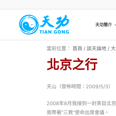
跳
至
主
天功簡介
要
內
當前位置：
首頁
/
談天論地
/
大
容
北京之行
天山（發佈時間：2009/5/3）
2008年8月我接到一封來自
我帶著“三救”使命出席會議。