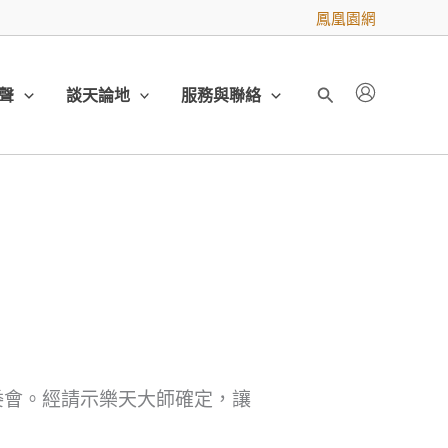
鳳凰園網
聲
談天論地
服務與聯絡
搜
尋
組委會。經請示樂天大師確定，讓