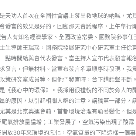
是天功人首次在全國性會議上發出救地球的吶喊，尤其
會發言的效果是好的。回顧那天會議程序，上午舉行
報告人有知名經濟學家、全國政協常委、國務院參事任
士生導師王瑞璞，國務院發展研究中心研究室主任徐
一點時間給與會代表發言。當主持人宣布代表發言報
求發言，但無材料。當宣布發言名單順序時發現，我
政策研究室成員等。但他們發言時，台下講話聲不斷
是《我心中的環保》。我採用很禮貌的不同於旁人的
量的原因，以引起相關人群的注意。講稿第一部分，
尤其是北京奧運會前，首都環境治理有顯著變化。但
必尾氣排放量猛增；工業發展了，空氣污染出現了酸霧
革開放30年來環境的惡化，空氣質量的下降這樣一個事