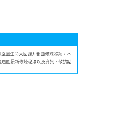
的鳳凰園生命大回歸九部曲修煉體系。本
鳳凰園最新修煉秘法以及資訊，敬請點