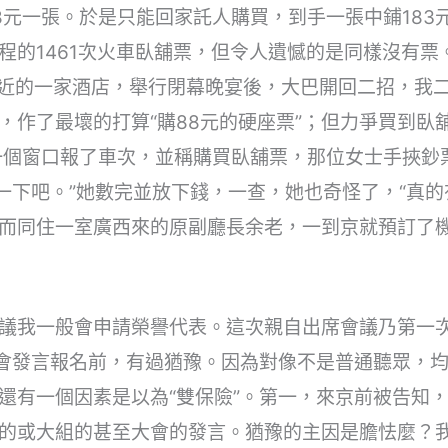
元一張。於是只能回家託人購買，到手一張中鋪183元
程的1461次火車臥舖票，但令人遺憾的是同樣沒有票
附近的一家酒店，舉行閉幕晚宴後，大巴開回二招，我
，作了最壞的打算“購88元的硬座票”；但力爭買到臥
一個窗口報了車次，並稱購買臥舖票，那位女士手挾鈔
查一下吧。”她數完並放下錢，一查，她也奇怪了，“真的
而同住一室廣西來的原副廳長余老，一到京就預訂了
議我一般會申請榮譽代表。這次親自出席會議乃第一
大會發言報名前，有過猶豫。因為對像不是普通聽眾，
還有一個因素是以為“雙保險”。第一，來京前被告知
的或大組的甚至大會的發言。猶豫的主因是膽怯麼？