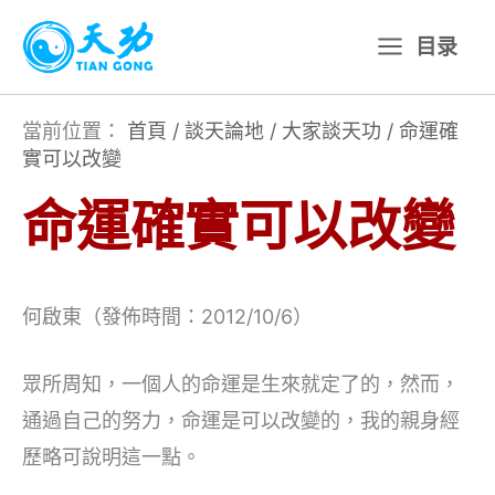
跳
目录
至
主
要
當前位置：
首頁
/
談天論地
/
大家談天功
/
命運確
實可以改變
內
容
命運確實可以改變
何啟東（發佈時間：2012/10/6）
眾所周知，一個人的命運是生來就定了的，然而，
通過自己的努力，命運是可以改變的，我的親身經
歷略可說明這一點。