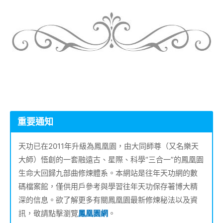
重要通知
天功已在2011年升級為鳳凰園，由大同師尊（又名樂天
大師）悟創的一套融遠古、星際、科學“三合一”的鳳凰園
生命大回歸九部曲修煉體系。本網站是往年天功網的數
碼檔案館，僅供用戶參考與學習往年天功保存著博大精
深的信息。欲了解更多有關鳳凰園最新修煉秘法以及資
訊，敬請點擊瀏覽
鳳凰園網
。