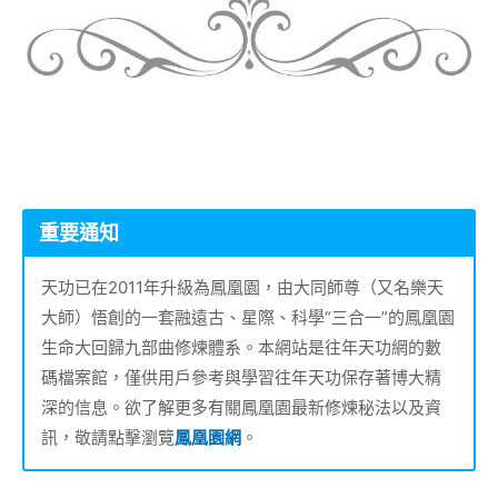
重要通知
天功已在2011年升級為鳳凰園，由大同師尊（又名樂天
大師）悟創的一套融遠古、星際、科學“三合一”的鳳凰園
生命大回歸九部曲修煉體系。本網站是往年天功網的數
碼檔案館，僅供用戶參考與學習往年天功保存著博大精
深的信息。欲了解更多有關鳳凰園最新修煉秘法以及資
訊，敬請點擊瀏覽
鳳凰園網
。