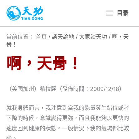
跳
目录
至
主
要
當前位置：
首頁
/
談天論地
/
大家談天功
/
啊，天
骨！
內
容
啊，天骨！
（美國加州）希拉麗（發佈時間：2009/12/18）
就我身體而言，我注意到當我的能量發生錯位或者
下降的時候，意識變得更強，而且我能夠以更快的
速度回到健康的狀態。一般情況下我的氣場都比較
強。