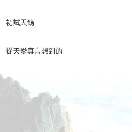
初試天鴿
從天愛真言想到的