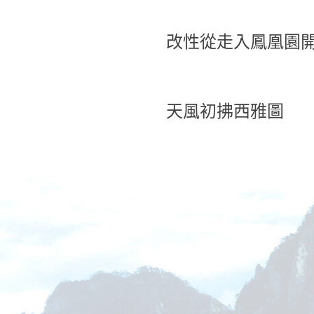
改性從走入鳳凰園開
天風初拂西雅圖