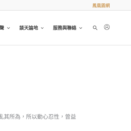
鳳凰園網
聲
談天論地
服務與聯絡
搜
尋
亂其所為，所以動心忍性，曾益