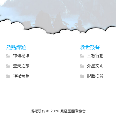
熱點課題
救世鼓聲
神傳秘法
三救行動
登天之旅
外星文明
神秘現象
脫胎換骨
版權所有 © 2026 鳳凰園國際協會