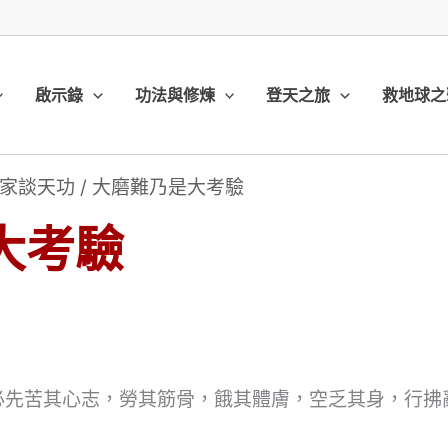
啟示錄
功法與修煉
登天之旅
救地球之
家談天功
/
大磨難乃是大考驗
大考驗
必先苦其心志，勞其筋骨，餓其體膚，空乏其身，行拂