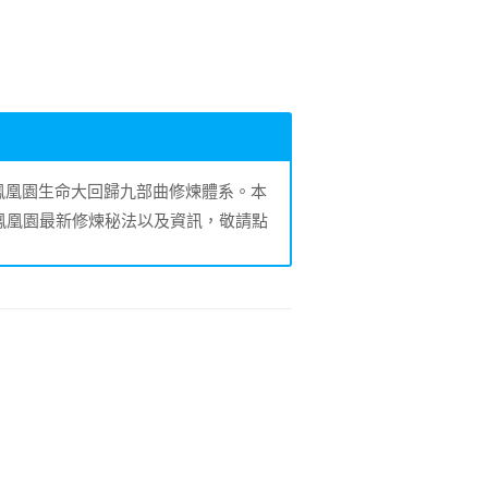
的鳳凰園生命大回歸九部曲修煉體系。本
鳳凰園最新修煉秘法以及資訊，敬請點