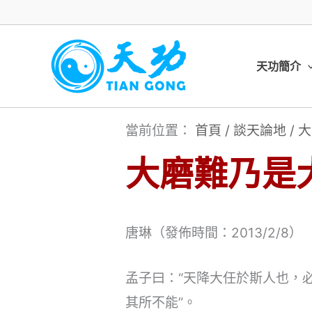
跳
至
主
天功簡介
要
內
當前位置：
首頁
/
談天論地
/
大
容
大磨難乃是
唐琳（發佈時間：2013/2/8）
孟子曰：“天降大任於斯人也，
其所不能”。