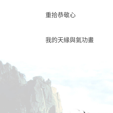
重拾恭敬心
我的天緣與氣功畫