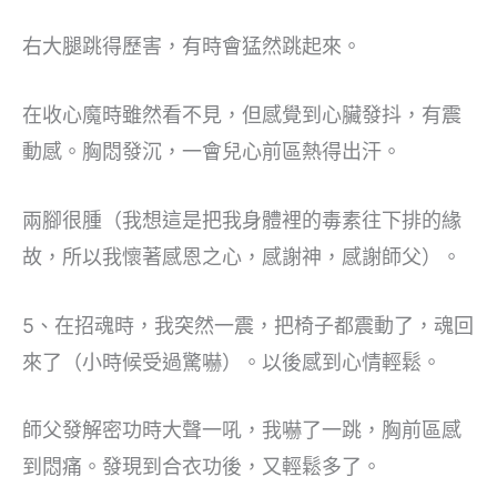
右大腿跳得歷害，有時會猛然跳起來。
在收心魔時雖然看不見，但感覺到心臟發抖，有震
動感。胸悶發沉，一會兒心前區熱得出汗。
兩腳很腫（我想這是把我身體裡的毒素往下排的緣
故，所以我懷著感恩之心，感謝神，感謝師父）。
5、在招魂時，我突然一震，把椅子都震動了，魂回
來了（小時候受過驚嚇）。以後感到心情輕鬆。
師父發解密功時大聲一吼，我嚇了一跳，胸前區感
到悶痛。發現到合衣功後，又輕鬆多了。