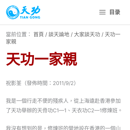
跳
目录
至
主
要
當前位置：
首頁
/
談天論地
/
大家談天功
/
天功一
家親
內
容
天功一家親
祝影荃（發佈時間：2011/9/2）
我是一個行走不便的殘疾人，從上海遠赴香港參加
了天功舉辦的天骨功C1—1、天衣功C2—1修煉班。
我沒有想到的是，修煉班的營地設在香港的一個山