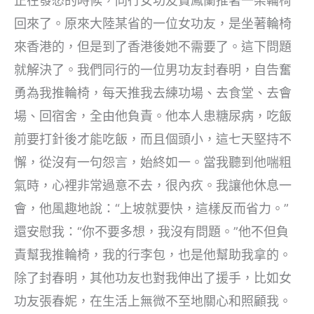
正在發愁的時候，同行女功友費鳳蘭推著一架輪椅
回來了。原來大陸某省的一位女功友，是坐著輪椅
來香港的，但是到了香港後她不需要了。這下問題
就解決了。我們同行的一位男功友封春明，自告奮
勇為我推輪椅，每天推我去練功場、去食堂、去會
場、回宿舍，全由他負責。他本人患糖尿病，吃飯
前要打針後才能吃飯，而且個頭小，這七天堅持不
懈，從沒有一句怨言，始終如一。當我聽到他喘粗
氣時，心裡非常過意不去，很內疚。我讓他休息一
會，他風趣地說：“上坡就要快，這樣反而省力。”
還安慰我：“你不要多想，我沒有問題。”他不但負
責幫我推輪椅，我的行李包，也是他幫助我拿的。
除了封春明，其他功友也對我伸出了援手，比如女
功友張春妮，在生活上無微不至地關心和照顧我。