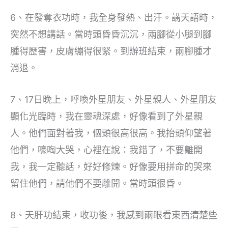
6、在發奪衣功時，我全身發熱、出汗。講天語時，
突然不想講話。當時頭昏昏沉沉，兩腳從小腿到腳
腫得歷害，皮膚繃得很緊。到辦班結束，兩腳腫才
消退。
7、17日晚上，呼喚外星朋友、外星親人、外星朋友
顯化光臨時，我在靈魂深處，好像看到了外星親
人。他們面對著我，個頭很高很高。我抬頭仰望著
他們，嚎啕大哭，心裡在說：我錯了，不要離開
我，我一定聽話，好好修煉。好像要用拼命的哭來
留住他們，請他們不要離開。當時頭很昏。
8、天肝功結束，收功後，我感到兩眼看東西清楚些