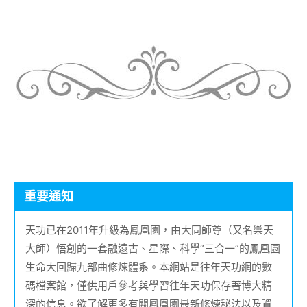
重要通知
天功已在2011年升級為鳳凰園，由大同師尊（又名樂天
大師）悟創的一套融遠古、星際、科學“三合一”的鳳凰園
生命大回歸九部曲修煉體系。本網站是往年天功網的數
碼檔案館，僅供用戶參考與學習往年天功保存著博大精
深的信息。欲了解更多有關鳳凰園最新修煉秘法以及資