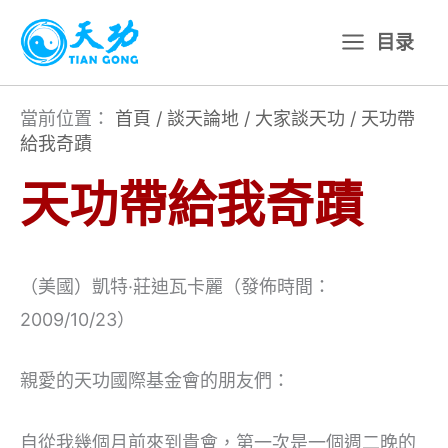
跳
目录
至
主
要
當前位置：
首頁
/
談天論地
/
大家談天功
/
天功帶
給我奇蹟
內
容
天功帶給我奇蹟
（美國）凱特·莊迪瓦卡麗（發佈時間：
2009/10/23）
親愛的天功國際基金會的朋友們：
自從我幾個月前來到貴會，第一次是一個週二晚的