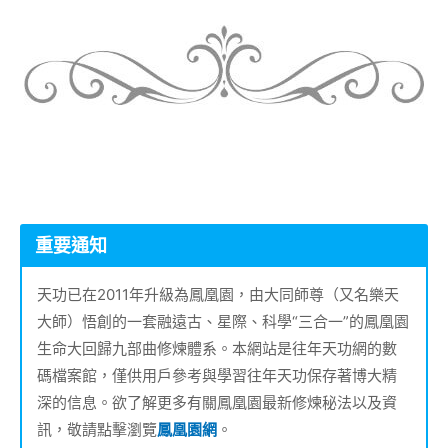
重要通知
天功已在2011年升級為鳳凰園，由大同師尊（又名樂天
大師）悟創的一套融遠古、星際、科學“三合一”的鳳凰園
生命大回歸九部曲修煉體系。本網站是往年天功網的數
碼檔案館，僅供用戶參考與學習往年天功保存著博大精
深的信息。欲了解更多有關鳳凰園最新修煉秘法以及資
訊，敬請點擊瀏覽
鳳凰園網
。