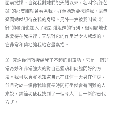
面前撒嬌。自從我對她們說天語以來，名叫“海綠芭
鐸”的那隻貓就會看著我，好像她想要擁抱我，毫無
疑問她就想待在我的身邊。另外一隻被我叫做“米
舒”的老貓也加入了這對貓姐妹的行列，很明顯地也
想要待在我這裡；天語對它的作用是令人驚訝的，
它非常和藹地讓我給它畫素描。
3）感謝你們教授給我了不起的銅鐘功。它是一個非
常奇妙和非常強大的對自己靈魂和肉體問好的方
法。我可以真實地知道自己在任何一天身在何處。
並且對於一個像我這樣長時間打坐就會有困難的人
來說，銅鐘功使我找到了一個令人耳目一新的替代
方式。