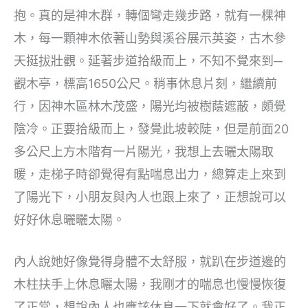
抱。真的是神木群，轉個彎走幾步路，就有一棵神
木，每一顆神木依著山勢與溪谷展示英姿，古木參
天挺拔壯觀。延著步道拾級而上，不知不覺來到─
觀木亭，標高1650公尺。稍事休息片刻，繼續前
行，因神木區林木茂盛，陽光均被樹蔭遮蔽，頗覺
陰冷。正要拾級而上，發覺此坡較陡，但是前面20
多公尺上方木階有一片陽光，我想上去曬太陽取
暖，走梯子時卻覺得有點喘息出力，總算走上來到
了陽光下，小朋友與內人也跟上來了，正想說可以
好好休息曬曬太陽。
內人說她好像覺得身體不太舒服，就趴在步道邊的
木柱扶手上休息曬太陽，我剛才的喘息也慢慢恢復
了正常，想說內人也應該休息一下就會好了。我正