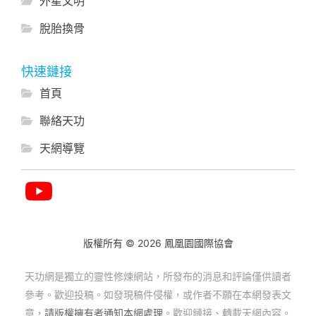
外星文明
脫胎換骨
快速鏈接
首頁
聯絡天功
天網導覽
版權所有 © 2026 鳳凰園國際協會
天功網是獨立的靈性修煉網站，所發布的消息和評論僅供讀者
參考。歡迎投稿。如發現稿件侵權，或作者不願在本網發表文
章，
請版權擁有者通知本網處理
。歡迎鏈接、轉載天網內容。