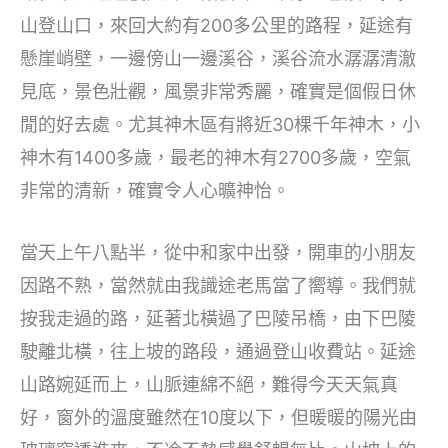
山登山口，來回大約有200多公里的路程，延途有
懸崖峭壁，一邊傍山一邊溪谷，溪谷流水潺潺清澈
見底，景色壯觀，風景非常秀麗，確實是個假日休
閒的好去處。尤其神木區有將近30棵千年神木，小
神木有1400多歲，最老的神木有2700多歲，空氣
非常的清新，確實令人心曠神怡。
當天上午八點半，從中和家中出發，開車的小朋友
因路不熟，當然就由我識途老馬當了嚮導。我們就
按我走過的路，延著北橫過了巴陵吊橋，由下巴陵
駛離北橫，往上坡的路段，通過登山收費站。延途
山路婉延而上，山脈連綿不絕，難得今天天氣真
好，窗外的溫度雖然在10度以下，但暖暖的陽光由