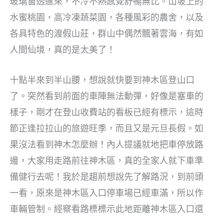
玻璃窗透進來，不冷不熱感覺舒暢無比。山坡上的
水蜜桃園，高冷凍蔬菜園，各種風彩的農舍，以及
各具特色的渡假山莊，群山中偶然飄著雲海，有如
人間仙境，真的是太美了！
十點半來到半山腰，想說就快要到神木區登山口
了。突然看到前面的車陣無法動彈，好像是塞車的
樣子，剛才在登山收費站的看板已經有標示，這時
節正逢拉拉山的旅遊旺季，而且又是元旦長假。如
果沒法看到神木怎麼辦！內人提議就地把車停放路
邊，大家用走路前往神木區，真的全家人就下車準
備健行去呢！我於是趨前想說先了解路況，到前頭
一看，原來是神木區入口停車場已經車滿，所以作
車輛管制。經察看路標標示此地距離神木區入口還