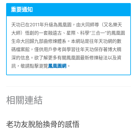
重要通知
天功已在2011年升級為鳳凰園，由大同師尊（又名樂天
大師）悟創的一套融遠古、星際、科學“三合一”的鳳凰園
生命大回歸九部曲修煉體系。本網站是往年天功網的數
碼檔案館，僅供用戶參考與學習往年天功保存著博大精
深的信息。欲了解更多有關鳳凰園最新修煉秘法以及資
訊，敬請點擊瀏覽
鳳凰園網
。
相關連結
老功友脫胎換骨的感悟