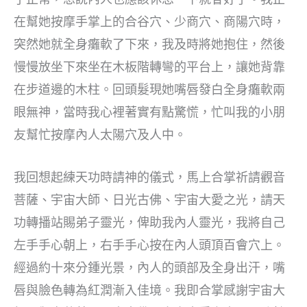
在幫她按摩手掌上的合谷穴、少商穴、商陽穴時，
突然她就全身癱軟了下來，我及時將她抱住，然後
慢慢放坐下來坐在木板階轉彎的平台上，讓她背靠
在步道邊的木柱。回頭髮現她嘴唇發白全身癱軟兩
眼無神，當時我心裡著實有點驚慌，忙叫我的小朋
友幫忙按摩內人太陽穴及人中。
我回想起練天功時請神的儀式，馬上合掌祈請觀音
菩薩、宇宙大師、日光古佛、宇宙大愛之光，請天
功轉播站賜弟子靈光，俾助我內人靈光，我將自己
左手手心朝上，右手手心按在內人頭頂百會穴上。
經過約十來分鍾光景，內人的頭部及全身出汗，嘴
唇與臉色轉為紅潤漸入佳境。我即合掌感謝宇宙大