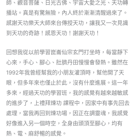
師、觀音菩薩、日光古佛、宇宙大愛之光、天功轉
播站。真是有驚無險，內人終於漸漸清醒過來了。
感謝天功樂天大師來台傳授天功，讓我又一次見識
到天功的奇跡！感恩天功！謝謝天功！
回想我從以前學習崑崙仙宗玄門打坐時，每當靜下
心來，手心、腳心、肚臍丹田慢慢會發熱。雖然在
1992年我曾經幫我的小朋友灌頂時，幫他開了天
眼，但多年來也僅止於此，沒有什麼進展。這一年
多來，經過天功的學習班，我的感覺有越來越敏感
的進步了，上禮拜煉功 課程中，因家中有事先回去
處理，當我再回到煉功場，因正在調靈魂，我感覺
好像進入另一個時空，全身由頭頂至腳心，均有
熱、電、麻舒暢的感覺。