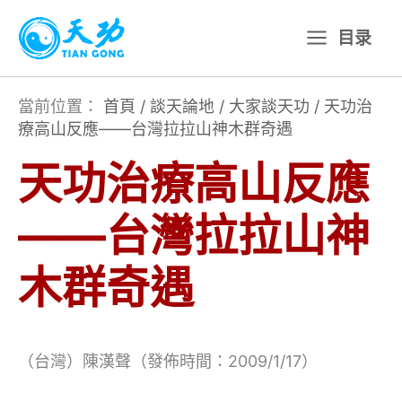
跳
目录
至
主
要
當前位置：
首頁
/
談天論地
/
大家談天功
/
天功治
療高山反應——台灣拉拉山神木群奇遇
內
容
天功治療高山反應
——台灣拉拉山神
木群奇遇
（台灣）陳漢聲（發佈時間：2009/1/17）