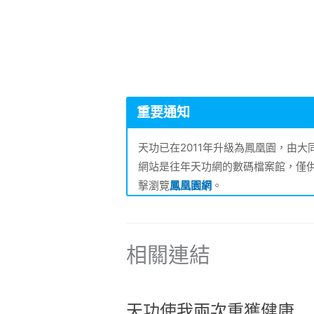
重要通知
天功已在2011年升級為鳳凰園，由
網站是往年天功網的數碼檔案館，僅
擊瀏覽
鳳凰園網
。
相關連結
天功使我兩次重獲健康