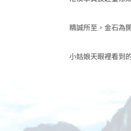
精誠所至，金石為
小姑娘天眼裡看到