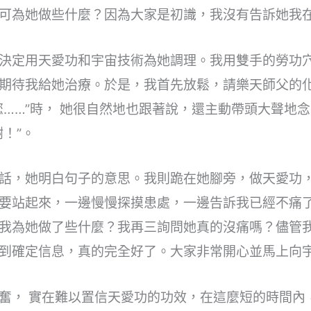
可為她做些什麼？因為大家是初識，我沒有告訴她我
決定用天愛功和宇宙技術為她調理。我用雙手的勞功
期待我給她治療。於是，我首先放鬆，請樂天師父的
您……”時， 她很自然地也跟著說，還主動帶頭大聲地
！”。
話，她明白句子的意思。我則跪在她腳旁，做天愛功，
要站起來，一邊慢慢探摸患處，一邊告訴我已經不痛
我為她做了些什麼？我再三詢問她真的沒痛嗎？儘管
直到確定信息，真的完全好了。大家非常開心並馬上
奮， 實在難以置信天愛功的功效，在這麼短的時間內