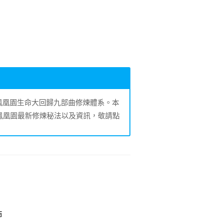
的鳳凰園生命大回歸九部曲修煉體系。本
鳳凰園最新修煉秘法以及資訊，敬請點
煉