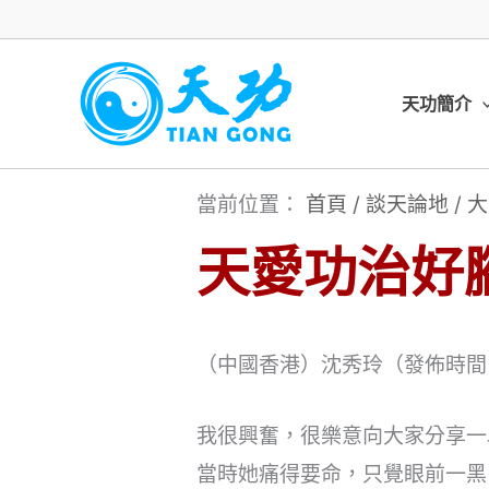
跳
至
主
天功簡介
要
內
當前位置：
首頁
/
談天論地
/
大
容
天愛功治好
（中國香港）沈秀玲（發佈時間：20
我很興奮，很樂意向大家分享一
當時她痛得要命，只覺眼前一黑