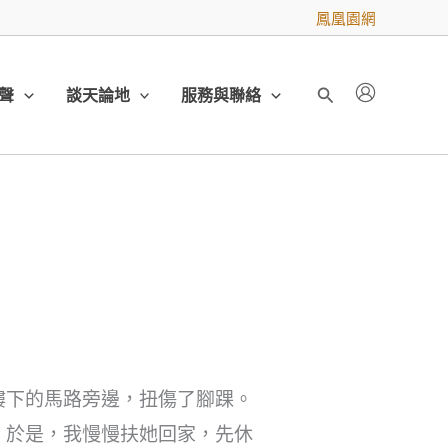
鳳凰園網
聲
談天論地
服務與聯絡
搜
尋
樓下的馬路旁邊，扭傷了腳踝。
。於是，我慢慢扶她回家，先休