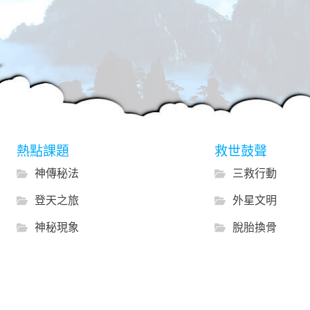
熱點課題
救世鼓聲
神傳秘法
三救行動
登天之旅
外星文明
神秘現象
脫胎換骨