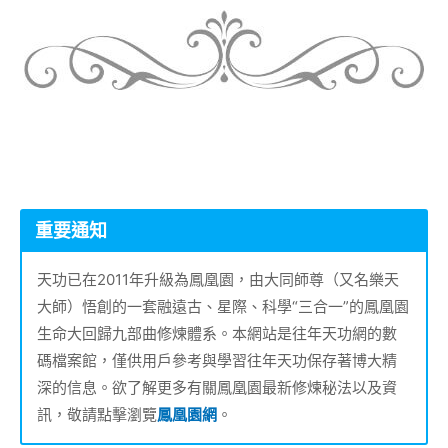
重要通知
天功已在2011年升級為鳳凰園，由大同師尊（又名樂天
大師）悟創的一套融遠古、星際、科學“三合一”的鳳凰園
生命大回歸九部曲修煉體系。本網站是往年天功網的數
碼檔案館，僅供用戶參考與學習往年天功保存著博大精
深的信息。欲了解更多有關鳳凰園最新修煉秘法以及資
訊，敬請點擊瀏覽
鳳凰園網
。