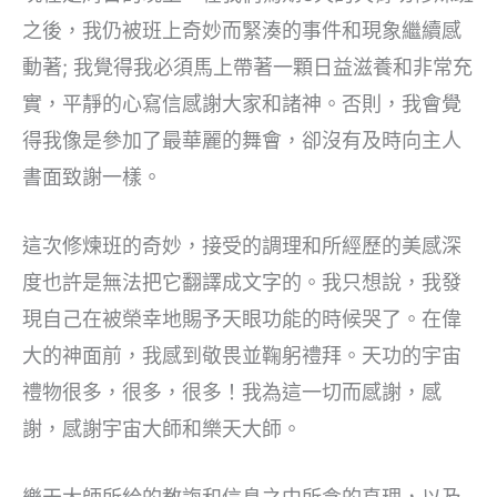
之後，我仍被班上奇妙而緊湊的事件和現象繼續感
動著; 我覺得我必須馬上帶著一顆日益滋養和非常充
實，平靜的心寫信感謝大家和諸神。否則，我會覺
得我像是參加了最華麗的舞會，卻沒有及時向主人
書面致謝一樣。
這次修煉班的奇妙，接受的調理和所經歷的美感深
度也許是無法把它翻譯成文字的。我只想說，我發
現自己在被榮幸地賜予天眼功能的時候哭了。在偉
大的神面前，我感到敬畏並鞠躬禮拜。天功的宇宙
禮物很多，很多，很多！我為這一切而感謝，感
謝，感謝宇宙大師和樂天大師。