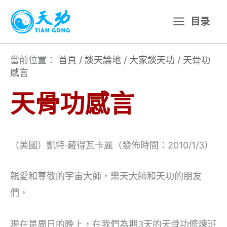
跳
目录
至
主
要
當前位置：
首頁
/
談天論地
/
大家談天功
/
天骨功
感言
內
容
天骨功感言
（美國）凱特·藏得瓦卡麗（發佈時間：2010/1/3）
親愛和尊敬的宇宙大師，樂天大師和天功的朋友
們，
現在是周日的晚上，在我們為期3天的天骨功修煉班