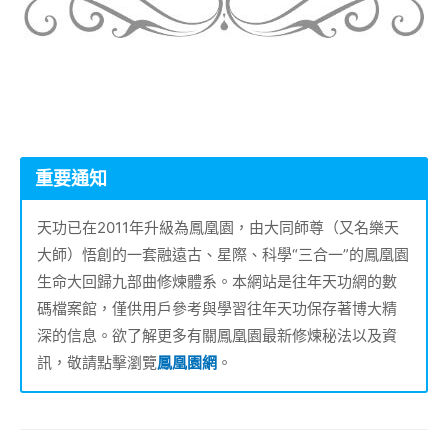
重要通知
天功已在2011年升級為鳳凰園，由大同師尊（又名樂天
大師）悟創的一套融遠古、星際、科學“三合一”的鳳凰園
生命大回歸九部曲修煉體系。本網站是往年天功網的數
碼檔案館，僅供用戶參考與學習往年天功保存著博大精
深的信息。欲了解更多有關鳳凰園最新修煉秘法以及資
訊，敬請點擊瀏覽
鳳凰園網
。