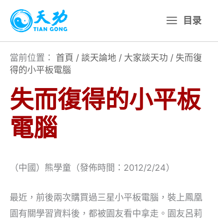
跳
目录
至
主
要
當前位置：
首頁
/
談天論地
/
大家談天功
/
失而復
得的小平板電腦
內
容
失而復得的小平板
電腦
（中國）熊學童（發佈時間：2012/2/24）
最近，前後兩次購買過三星小平板電腦，裝上鳳凰
園有關學習資料後，都被園友看中拿走。園友呂莉