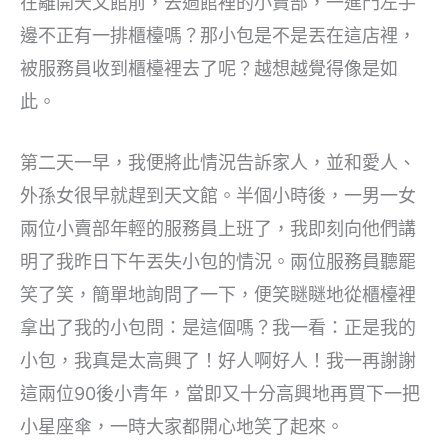
在離開天文館前，去過館裡的小賣部，一進門左手
邊不正有一排櫃檯嗎？那小包是不是丟在這店裡，
被服務員收到櫃檯裡去了呢？越想越覺得像是如
此。
第二天一早，我便將此情況告訴家人，並和愛人、
外孫女很早就趕到天文館。半個小時後，一男一女
兩位小賣部年輕的服務員上班了，我即刻向他們講
明了我昨日下午丟失小包的情況。兩位服務員聽罷
笑了笑，簡單地詢問了一下，便笑瞇瞇地從櫃檯裡
拿出了我的小包問：是這個嗎？我一看：正是我的
小包，我真是太高興了！好人啊好人！我一再謝謝
這兩位90後小青年，當即又十分高興地再買下一把
小星座傘，一時大家都開心地笑了起來。