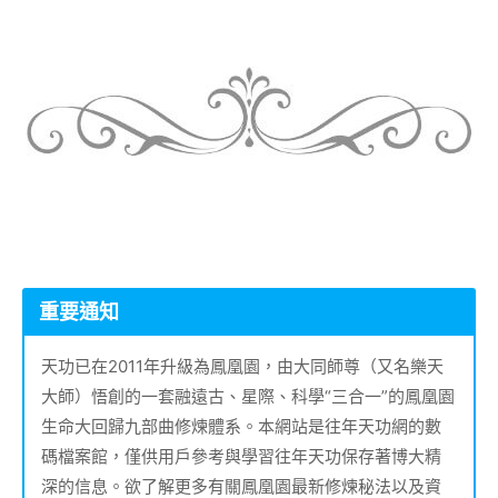
重要通知
天功已在2011年升級為鳳凰園，由大同師尊（又名樂天
大師）悟創的一套融遠古、星際、科學“三合一”的鳳凰園
生命大回歸九部曲修煉體系。本網站是往年天功網的數
碼檔案館，僅供用戶參考與學習往年天功保存著博大精
深的信息。欲了解更多有關鳳凰園最新修煉秘法以及資