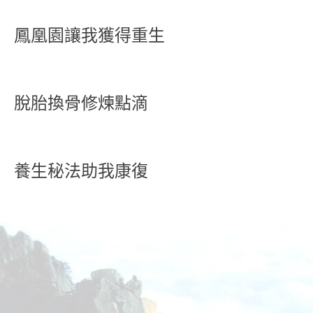
鳳凰園讓我獲得重生
脫胎換骨修煉點滴
養生秘法助我康復