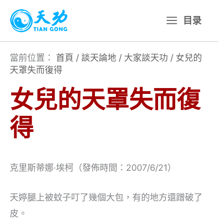
跳
目录
至
主
要
當前位置：
首頁
/
談天論地
/
大家談天功
/
女兒的
天罩失而復得
內
容
女兒的天罩失而復
得
克里斯蒂娜·埃柯（發佈時間：2007/6/21）
天婷腿上被蚊子叮了幾個大包，有的地方還蹭破了
皮。