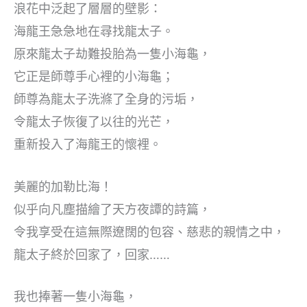
浪花中泛起了層層的壁影：
海龍王急急地在尋找龍太子。
原來龍太子劫難投胎為一隻小海龜，
它正是師尊手心裡的小海龜；
師尊為龍太子洗滌了全身的污垢，
令龍太子恢復了以往的光芒，
重新投入了海龍王的懷裡。
美麗的加勒比海！
似乎向凡塵描繪了天方夜譚的詩篇，
令我享受在這無際遼闊的包容、慈悲的親情之中，
龍太子終於回家了，回家……
我也捧著一隻小海龜，