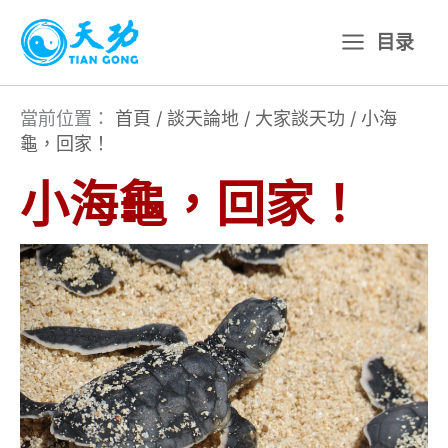
跳
目录
至
主
要
當前位置：
首頁
/
談天論地
/
大家談天功
/
小海
龜，回家！
內
容
小海龜，回家！