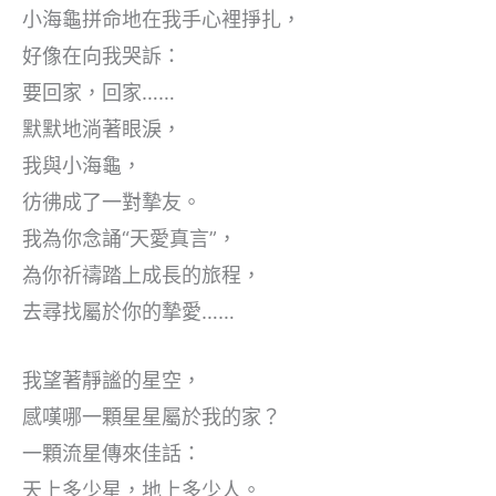
小海龜拼命地在我手心裡掙扎，
好像在向我哭訴：
要回家，回家……
默默地淌著眼淚，
我與小海龜，
彷彿成了一對摯友。
我為你念誦“天愛真言”，
為你祈禱踏上成長的旅程，
去尋找屬於你的摯愛……
我望著靜謐的星空，
感嘆哪一顆星星屬於我的家？
一顆流星傳來佳話：
天上多少星，地上多少人。