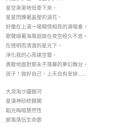
星空漸漸地低垂下來，
星星閃爍著晶瑩的淚花，
好像在上演一場親情相見的演唱會，
歌聲繞著海風迴旋在夜空經久不息。
在透明而清澈的星光下，
淨化我的心而達空靈，
勇敢地面對那永不落幕的夢幻舞台，
孩子！做好自己，上天自有安排……
大浪淘沙躍銀河
星漢神砂終歸閣
韜光晦暗慧然性
鄙夷落伍生命歌