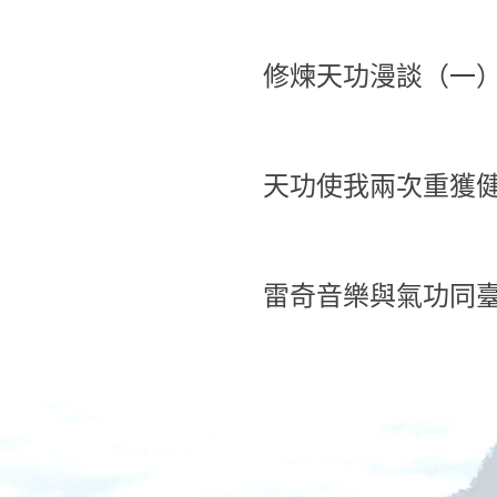
修煉天功漫談（一
天功使我兩次重獲
雷奇音樂與氣功同臺