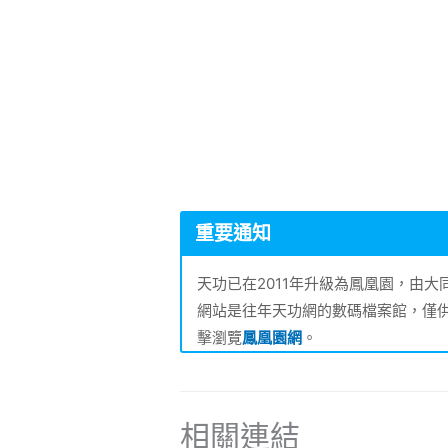
重要通知
天功已在2011年升級為鳳凰園，由
網站是往年天功網的數碼檔案館，僅
擊瀏覽
鳳凰園網
。
相關連結