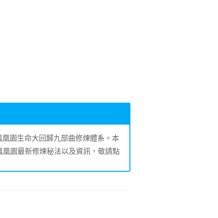
的鳳凰園生命大回歸九部曲修煉體系。本
鳳凰園最新修煉秘法以及資訊，敬請點