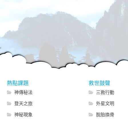
熱點課題
救世鼓聲
神傳秘法
三救行動
登天之旅
外星文明
神秘現象
脫胎換骨