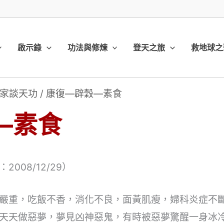
啟示錄
功法與修煉
登天之旅
救地球之
家談天功
/
康復—辟穀—素食
—素食
008/12/29）
嚴重，吃飯不香，消化不良，面黃肌瘦，婦科炎症不
天天做惡夢，夢見凶神惡鬼，有時被惡夢驚醒一身冰