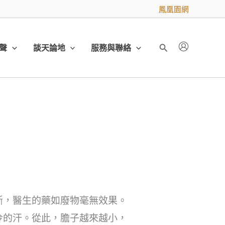
鳳凰園網
聲
談天論地
服務與聯絡
搜
尋
斷，醫生的藥如廢物毫無效果。
冷的汗。從此，膽子越來越小，