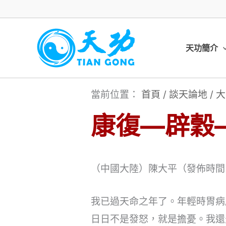
跳
至
主
天功簡介
要
內
當前位置：
首頁
/
談天論地
/
大
容
康復—辟穀
（中國大陸）陳大平（發佈時間：2
我已過天命之年了。年輕時胃病
日日不是發怒，就是擔憂。我還