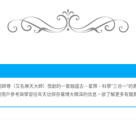
大同師尊（又名樂天大師）悟創的一套融遠古、星際、科學“三合一”
供用戶參考與學習往年天功保存著博大精深的信息。欲了解更多有關