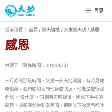
跳
目录
至
主
要
當前位置：
首頁
/
談天論地
/
大家談天功
/
感恩
內
感恩
容
林藍芝（發佈時間：2013/9/13）
三月底的那段時間，父親一天天地消瘦，有時見他
吃點藥，我們關切地問他身體狀況，他老是敷衍我
們說，“沒什麼”。直到有天晚飯後，剛放下手中的
碗筷，父親突然跑到洗手間，把剛吃下的東西都吐