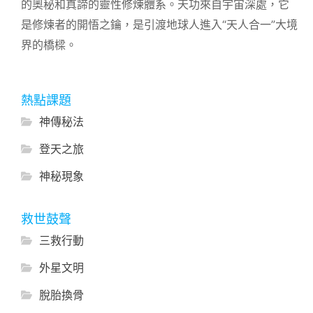
的奧秘和真諦的靈性修煉體系。天功來自宇宙深處，它
是修煉者的開悟之鑰，是引渡地球人進入“天人合一”大境
界的橋樑。
熱點課題
神傳秘法
登天之旅
神秘現象
救世鼓聲
三救行動
外星文明
脫胎換骨