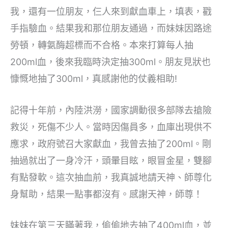
我，還有一位朋友，仨人來到獻血車上，填表，戳
手指驗血。結果我和那位朋友通過，而妹妹因路途
勞頓，轉氨酶超標而不合格。本來打算每人抽
200ml血，後來我臨時決定抽300ml。朋友見狀也
慷慨地抽了300ml，真感謝他的仗義相助!
記得十年前，內陸洪澇，國家調動很多部隊去搶險
救災，死傷不少人。當時因傷員多，血庫出現供不
應求，政府號召大家獻血，我曾去抽了200ml。剛
抽過就出了一身冷汗，頭暈目眩，眼冒金星，雙腳
有點發軟。這次抽血前，我真誠地請天神、師尊化
身幫助，結果一點事都沒有。感謝天神，師尊！
妹妹在第三天瞞著我，偷偷地去抽了400ml血，並