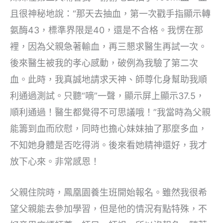
且很神秘地說：“那天去抽血，第一次戳手指顯示轉
氨酶43，標準界限是40，還是不合格。我愣在那
裡，因為父親急著輸血，再三懇求醫生再試一次。
後來醫生被我的孝心感動，破例為我驗了第二次
血。此時，我真誠地請求天神、師尊化身幫助我順
利通過測試。只聽“嘀”一聲，顯示屏上顯示37.5，
順利通過！醫生都覺得不可思議哦！”我當時為父親
能籌到血而欣慰，同時也擔心妹妹抽了那麼多血，
不知她身體是否吃得消。後來看她精神還好，我才
放下心來。非常感恩！
父親住院時，鳳凰園養生班開始報名。雖然我很希
望父親能去參加學習，但是他的情況有點特殊，不