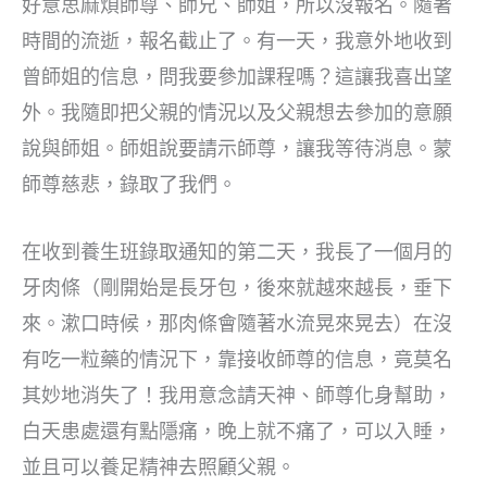
好意思麻煩師尊、師兄、師姐，所以沒報名。隨著
時間的流逝，報名截止了。有一天，我意外地收到
曾師姐的信息，問我要參加課程嗎？這讓我喜出望
外。我隨即把父親的情況以及父親想去參加的意願
說與師姐。師姐說要請示師尊，讓我等待消息。蒙
師尊慈悲，錄取了我們。
在收到養生班錄取通知的第二天，我長了一個月的
牙肉條（剛開始是長牙包，後來就越來越長，垂下
來。漱口時候，那肉條會隨著水流晃來晃去）在沒
有吃一粒藥的情況下，靠接收師尊的信息，竟莫名
其妙地消失了！我用意念請天神、師尊化身幫助，
白天患處還有點隱痛，晚上就不痛了，可以入睡，
並且可以養足精神去照顧父親。