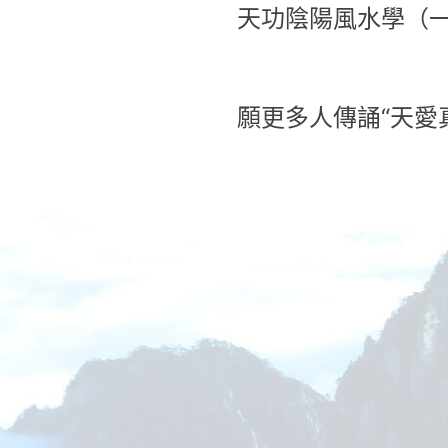
天功陰陽風水學（
願更多人傳誦“天愛