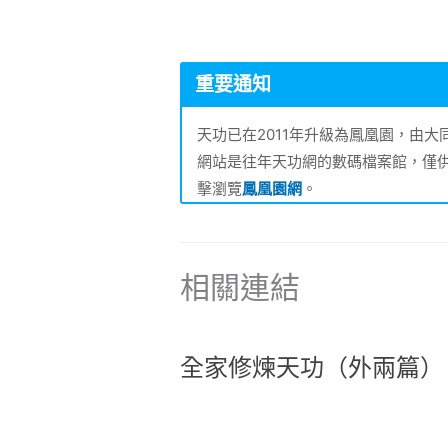
重要通知
天功已在2011年升級為鳳凰園，由
網站是往年天功網的數碼檔案館，僅
擊瀏覽
鳳凰園網
。
相關連結
全家修煉天功（外兩篇）