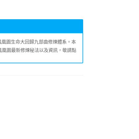
的鳳凰園生命大回歸九部曲修煉體系。本
鳳凰園最新修煉秘法以及資訊，敬請點