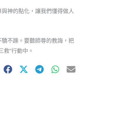
尊與神的點化，讓我們懂得做人
不驕不躁。要聽師尊的教誨，把
三救”行動中。