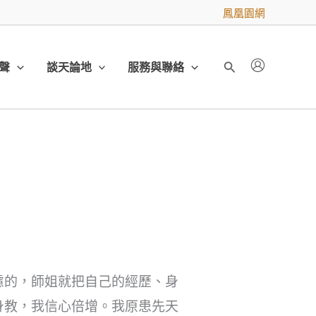
鳳凰園網
聲
談天論地
服務與聯絡
搜
尋
慮的，師姐就把自己的經歷、身
身教，我信心倍增。我原患先天