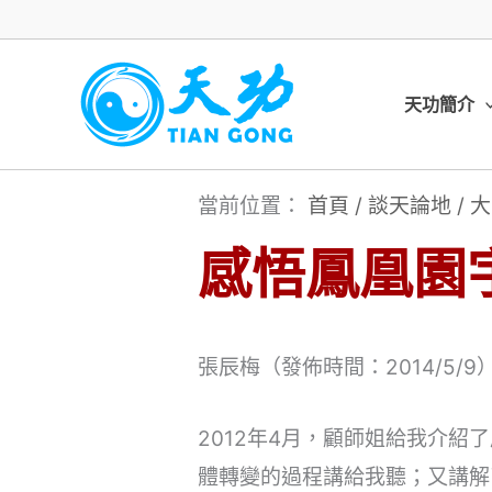
跳
至
主
天功簡介
要
內
當前位置：
首頁
/
談天論地
/
大
容
感悟鳳凰園
張辰梅（發佈時間：2014/5/9
2012年4月，顧師姐給我介
體轉變的過程講給我聽；又講解