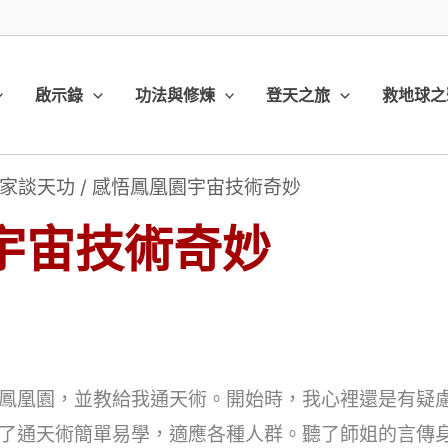
啟示錄
功法與修煉
登天之旅
救地球之
家談天功
/
感悟鳳凰園宇宙技術奇妙
宇宙技術奇妙
）
紹了鳳凰園，並教給我通天術。開始時，我心裡還是有疑
了通天術簡單易學，適應各種人群。聽了師姐的言傳