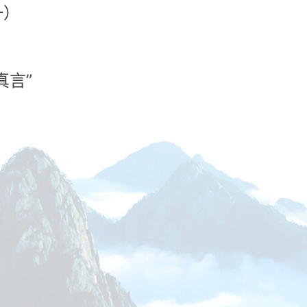
一）
真言”