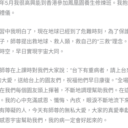
年5月我很高興能到香港參加鳳凰園養生修煉班。我
禮儀。
習中我明白了，現在地球已經到了危難時刻，為了保
子，師尊提出救地球、救人類，救自己的“三救”理念
時空，早日實現宇宙大同。
師尊在上課時對我們大家說：“台下有重病者，請上台
的大愛，送給台上的園友們，祝福他們早日康復。”全
在我們每個園友頭上揮著，不斷地調理幫助我們。在
。我的心中充滿感恩、懺悔、內疚，眼淚不斷地流下
有障礙的人，今天有師尊的無私大愛，大家的真愛奉
感恩宇宙幫助我們，我的病一定會好起來的。