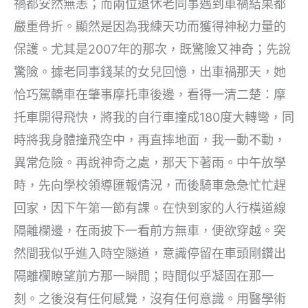
禍都安然無恙；而兩位退休老同事遇到車禍結果都
嚴重骨折。顯然是因為我練天功而獲得神秘力量的
保護。尤其是2007年的那次，既驚險又神奇；先說
驚險。據老同事錢某的女兒回憶，出車禍那天，她
恰巧駕轎車在肇事摩托車後邊，看得一清二楚：摩
托車開得飛快，將我的自行車撞成180度大轉彎，同
時將我身體撞飛空中，再直摔地面，我一動不動，
異常危險。再說神奇之處，那天下著雨。中午放學
時，先向學校領導匯報情況，而後騎車急急忙忙趕
回家，因下午第一節有課。在快到家的人行橫道線
隔離欄邊，在雨披下一看前方無車，便欲穿越。突
然間我似乎進入時空隧道，意識停留在車頭剛鑽出
隔離欄瞭望前方那一瞬間；時間似乎凝固在那一
刻。之後沒有任何感覺，沒有任何意識。用醫學術