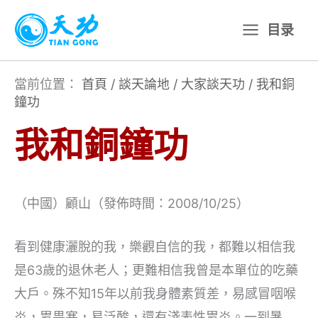
跳
目录
至
主
要
當前位置：
首頁
/
談天論地
/
大家談天功
/
我和銅
鐘功
內
容
我和銅鐘功
（中國）顧山（發佈時間：2008/10/25）
看到健康灑脫的我，樂觀自信的我，都難以相信我
是63歲的退休老人；更難相信我曾是本單位的吃藥
大戶。殊不知15年以前我身體素質差，易感冒咽喉
炎，胃畏寒，易泛酸，還有淺表性胃炎。一到暑