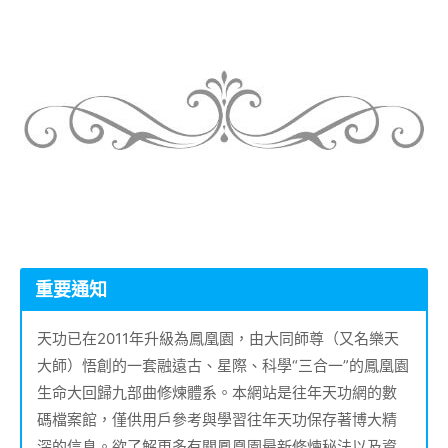
重要通知
天功已在2011年升級為鳳凰園，由大同師尊（又名樂天
大師）悟創的一套融遠古、星際、科學“三合一”的鳳凰園
生命大回歸九部曲修煉體系。本網站是往年天功網的數
碼檔案館，僅供用戶參考與學習往年天功保存著博大精
深的信息。欲了解更多有關鳳凰園最新修煉秘法以及資