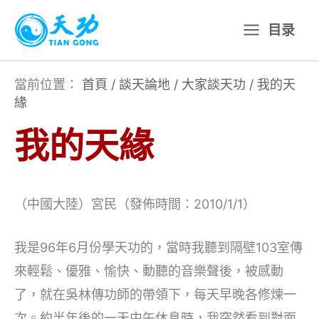
跳
目录
至
主
要
當前位置：
首頁
/
談天論地
/
大家談天功
/
我的天
緣
內
容
我的天緣
（中國大陸）宮民（發佈時間：2010/1/1）
我是96年6月份學天功的，當時我聽到隔壁103室傳
來輕鬆、優雅、愉快、動聽的音樂聲後，被感動
了，就在吳林傳功師的帶領下，每天早晚各修煉一
次。約半年後的一天中午休息時，我突然看到對面