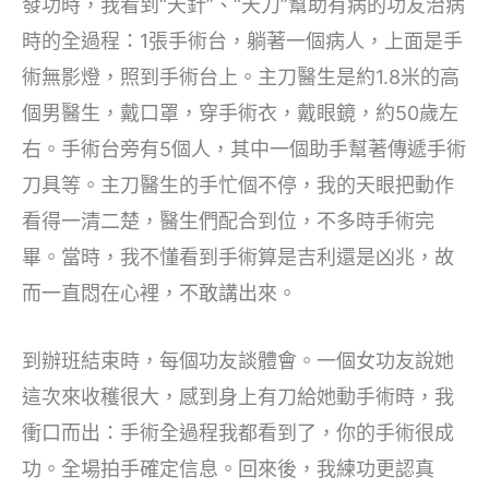
發功時，我看到“天針”、“天刀”幫助有病的功友治病
時的全過程：1張手術台，躺著一個病人，上面是手
術無影燈，照到手術台上。主刀醫生是約1.8米的高
個男醫生，戴口罩，穿手術衣，戴眼鏡，約50歲左
右。手術台旁有5個人，其中一個助手幫著傳遞手術
刀具等。主刀醫生的手忙個不停，我的天眼把動作
看得一清二楚，醫生們配合到位，不多時手術完
畢。當時，我不懂看到手術算是吉利還是凶兆，故
而一直悶在心裡，不敢講出來。
到辦班結束時，每個功友談體會。一個女功友說她
這次來收穫很大，感到身上有刀給她動手術時，我
衝口而出：手術全過程我都看到了，你的手術很成
功。全場拍手確定信息。回來後，我練功更認真