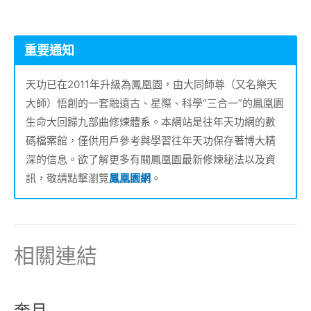
重要通知
天功已在2011年升級為鳳凰園，由大同師尊（又名樂天
大師）悟創的一套融遠古、星際、科學“三合一”的鳳凰園
生命大回歸九部曲修煉體系。本網站是往年天功網的數
碼檔案館，僅供用戶參考與學習往年天功保存著博大精
深的信息。欲了解更多有關鳳凰園最新修煉秘法以及資
訊，敬請點擊瀏覽
鳳凰園網
。
相關連結
奔月