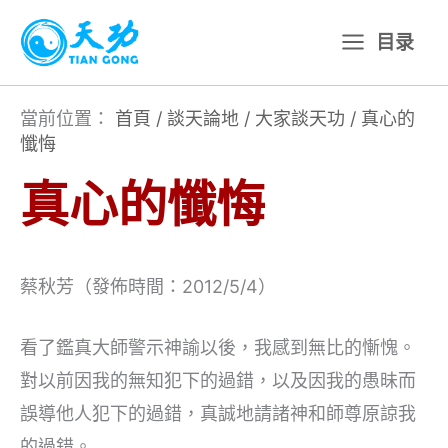
跳
目录
至
主
要
當前位置：
首頁
/
談天論地
/
大家談天功
/
真心的
懺悔
內
容
真心的懺悔
蔡秋芳（發佈時間：2012/5/4）
看了鑑真大師警示神諭以後，我感到無比的慚愧。
對以前因我的無知犯下的過錯，以及因我的愚昧而
誤導他人犯下的過錯，真誠地請諸神和師尊原諒我
的過錯。