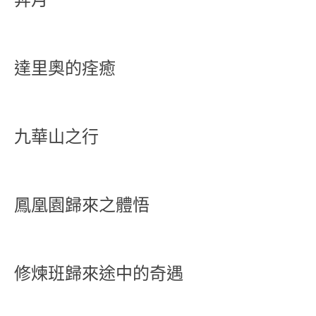
達里奧的痊癒
九華山之行
鳳凰園歸來之體悟
修煉班歸來途中的奇遇