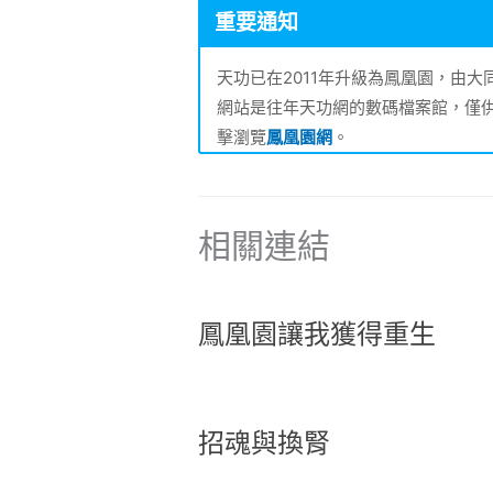
重要通知
天功已在2011年升級為鳳凰園，由
網站是往年天功網的數碼檔案館，僅
擊瀏覽
鳳凰園網
。
相關連結
鳳凰園讓我獲得重生
招魂與換腎