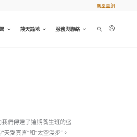
鳳凰園網
聲
談天論地
服務與聯絡
搜
尋
向我們傳達了這期養生班的盛
天愛真言”和“太空漫步”。