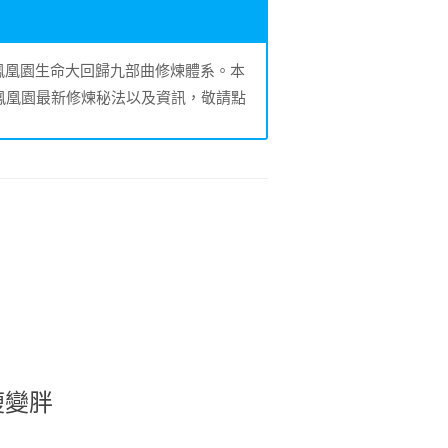
的鳳凰園生命大回歸九部曲修煉體系。本
鳳凰園最新修煉秘法以及資訊，敬請點
瘦變胖