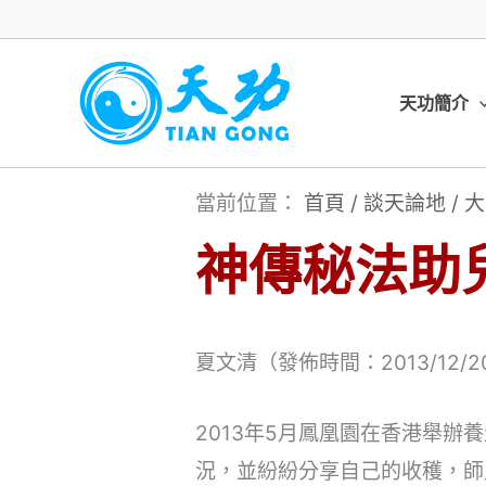
跳
至
主
天功簡介
要
內
當前位置：
首頁
/
談天論地
/
大
容
神傳秘法助
夏文清（發佈時間：2013/12/2
2013年5月鳳凰園在香港舉
況，並紛紛分享自己的收穫，師