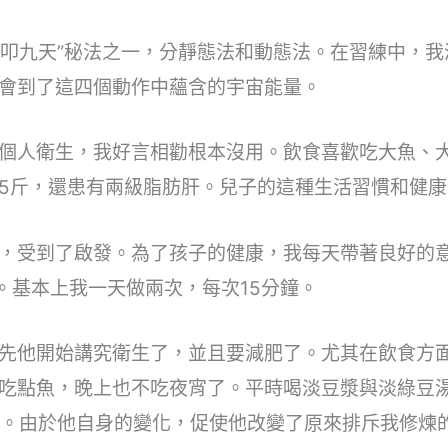
“鳳叩九天”秘法之一，分靜態法和動態法。在習練中，
會到了這四個動作中蘊含的宇宙能量。
個人衛生，我好言相勸根本沒用。飲食喜歡吃大魚、
235斤，還患有兩級脂肪肝。兒子的這種生活習慣和健
，受到了啟發。為了孩子的健康，我每天帶著良好的
。基本上我一天做兩次，每次15分鐘。
先他開始講究衛生了，並且要減肥了。尤其在飲食方
吃點魚，晚上也不吃夜宵了。平時喝淡豆漿與淡綠豆
了。由於他自身的變化，促使他改變了原來排斥我修煉