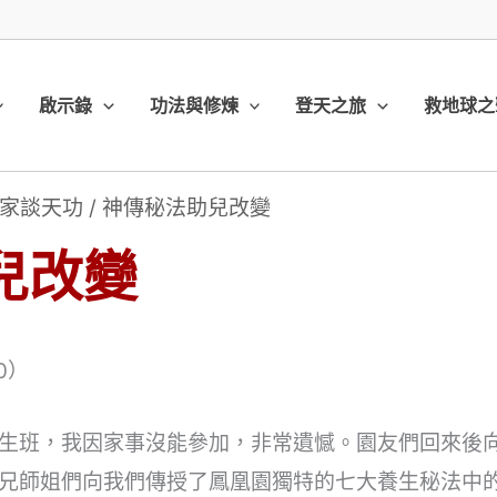
啟示錄
功法與修煉
登天之旅
救地球之
家談天功
/
神傳秘法助兒改變
兒改變
0）
辦養生班，我因家事沒能參加，非常遺憾。園友們回來後
兄師姐們向我們傳授了鳳凰園獨特的七大養生秘法中的“