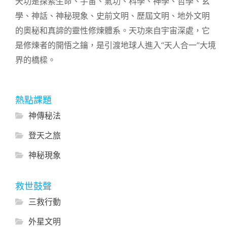
天功是探索生命、宇宙、氣功、科學、神學、哲學、玄
學、神話、神秘現象、史前文明、歷屆文明、地外文明
的奧秘和真諦的靈性修煉體系。天功來自宇宙深處，它
是修煉者的開悟之鑰，是引渡地球人進入“天人合一”大境
界的橋樑。
熱點課題
神傳秘法
登天之旅
神秘現象
救世鼓聲
三救行動
外星文明