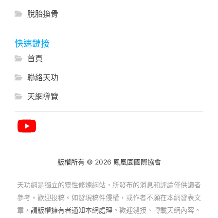
脫胎換骨
快速鏈接
首頁
聯絡天功
天網導覽
版權所有 © 2026 鳳凰園國際協會
天功網是獨立的靈性修煉網站，所發布的消息和評論僅供讀者
參考。歡迎投稿。如發現稿件侵權，或作者不願在本網發表文
章，
請版權擁有者通知本網處理
。歡迎鏈接、轉載天網內容。