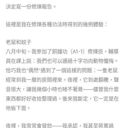
決定寫一份修煉報告。
這裡是我在修煉各種功法時得到的幾例體驗：
老鼠和蚊子
八月中旬，我參加了銅鐘功（A1-1）修煉班。輔導
員在課上說：我們也可以通過十字功向動物懺悔。
恰巧我也“偶然”遇到了一個這樣的問題：一隻老鼠
經常到我一層的房間裡來。夜裡，它到處翻騰，聲
音很大，讓我幾個小時也睡不著覺——儘管我什麼
東西都好好收拾整理過。後來我斷定，它一定是在
地板下面。
夜裡，我常常會發怒——我承認，我甚至辱罵過