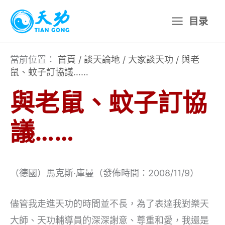
跳
目录
至
主
要
當前位置：
首頁
/
談天論地
/
大家談天功
/
與老
鼠、蚊子訂協議……
內
容
與老鼠、蚊子訂協
議……
（德國）馬克斯·庫曼（發佈時間：2008/11/9）
儘管我走進天功的時間並不長，為了表達我對樂天
大師、天功輔導員的深深謝意、尊重和愛，我還是