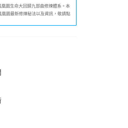
的鳳凰園生命大回歸九部曲修煉體系。本
鳳凰園最新修煉秘法以及資訊，敬請點
開
術