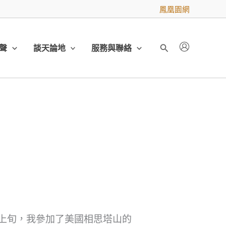
鳳凰園網
聲
談天論地
服務與聯絡
搜
尋
月上旬，我參加了美國相思塔山的