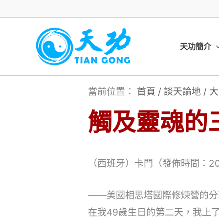
跳
至
主
天功簡介
要
內
當前位置：
首頁
/
談天論地
/
大
容
觸及靈魂的
（西班牙）卡門（發佈時間：201
——美國相思塔國際修煉營的分
在我49歲生日的第二天，我上了