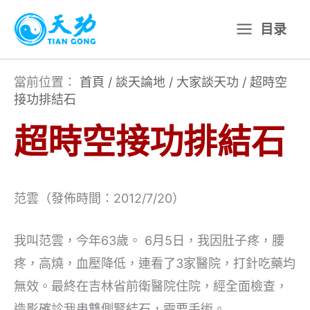
跳
目录
至
主
要
當前位置：
首頁
/
談天論地
/
大家談天功
/
超時空
接功排結石
內
容
超時空接功排結石
范雲（發佈時間：2012/7/20）
我叫范雲，今年63歲。 6月5日，我因肚子疼，腰
疼，高燒，血壓降低，連看了3家醫院，打針吃藥均
無效。最終在吉林省前衛醫院住院，經全面檢查，
造影確診我患雙側腎結石，需要手術。