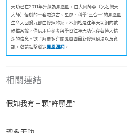
天功已在2011年升級為鳳凰園，由大同師尊（又名樂天
大師）悟創的一套融遠古、星際、科學“三合一”的鳳凰園
生命大回歸九部曲修煉體系。本網站是往年天功網的數
碼檔案館，僅供用戶參考與學習往年天功保存著博大精
深的信息。欲了解更多有關鳳凰園最新修煉秘法以及資
訊，敬請點擊瀏覽
鳳凰園網
。
相關連結
假如我有三顆“許願星”
魂系天功