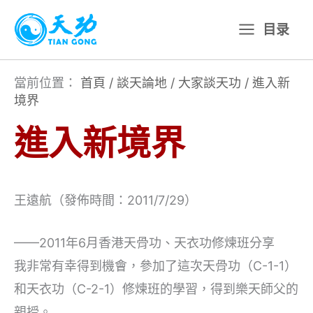
跳
目录
至
主
要
當前位置：
首頁
/
談天論地
/
大家談天功
/
進入新
境界
內
容
進入新境界
王遠航（發佈時間：2011/7/29）
——2011年6月香港天骨功、天衣功修煉班分享
我非常有幸得到機會，參加了這次天骨功（C-1-1）
和天衣功（C-2-1）修煉班的學習，得到樂天師父的
親授。