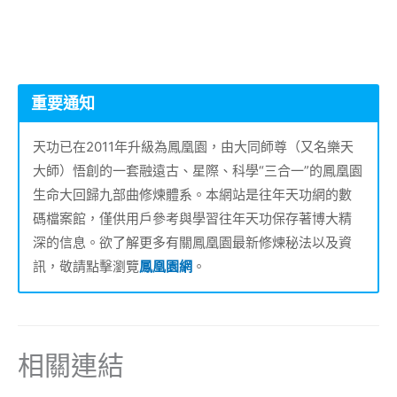
重要通知
天功已在2011年升級為鳳凰園，由大同師尊（又名樂天
大師）悟創的一套融遠古、星際、科學“三合一”的鳳凰園
生命大回歸九部曲修煉體系。本網站是往年天功網的數
碼檔案館，僅供用戶參考與學習往年天功保存著博大精
深的信息。欲了解更多有關鳳凰園最新修煉秘法以及資
訊，敬請點擊瀏覽
鳳凰園網
。
相關連結