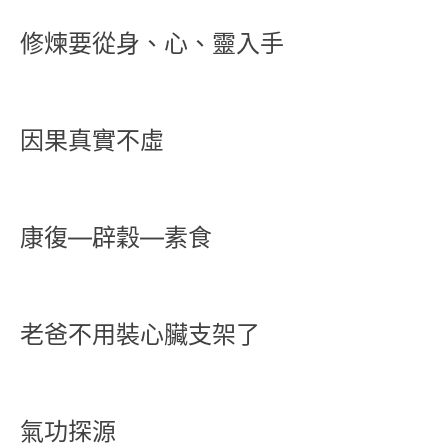
修煉要從身、心、靈入手
因果真實不虛
康復—辟穀—素食
老爸不用裝心臟支架了
氣功探源