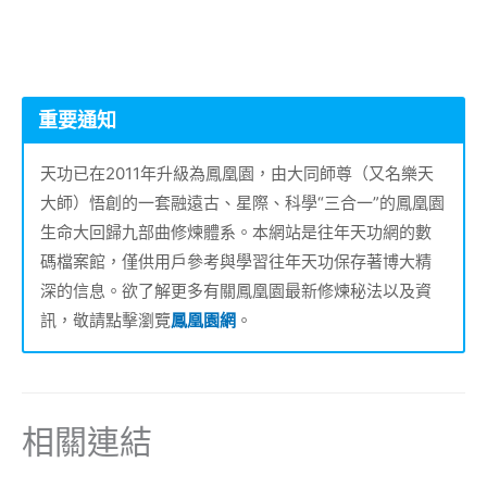
重要通知
天功已在2011年升級為鳳凰園，由大同師尊（又名樂天
大師）悟創的一套融遠古、星際、科學“三合一”的鳳凰園
生命大回歸九部曲修煉體系。本網站是往年天功網的數
碼檔案館，僅供用戶參考與學習往年天功保存著博大精
深的信息。欲了解更多有關鳳凰園最新修煉秘法以及資
訊，敬請點擊瀏覽
鳳凰園網
。
相關連結