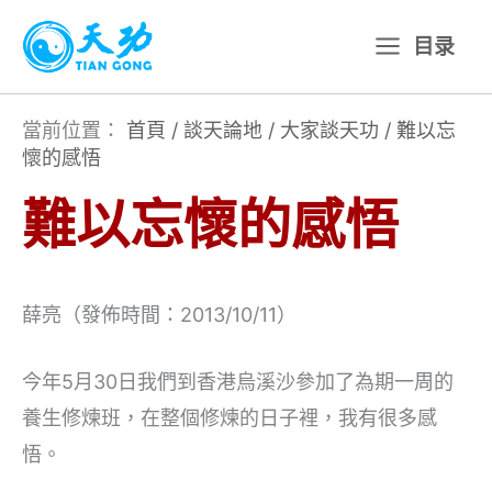
跳
目录
至
主
要
當前位置：
首頁
/
談天論地
/
大家談天功
/
難以忘
懷的感悟
內
容
難以忘懷的感悟
薛亮（發佈時間：2013/10/11）
今年5月30日我們到香港烏溪沙參加了為期一周的
養生修煉班，在整個修煉的日子裡，我有很多感
悟。