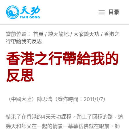
跳
目录
至
主
要
當前位置：
首頁
/
談天論地
/
大家談天功
/
香港之
行帶給我的反思
內
容
香港之行帶給我的
反思
（中國大陸）陳思濤（發佈時間：2011/1/7）
結束了在香港的4天天功課程，踏上了回程的路。這
幾天和師父在一起的情景一幕幕彷彿就在眼前，師