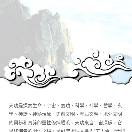
天功是探索生命、宇宙、氣功、科學、神學、哲學、玄
學、神話、神秘現象、史前文明、歷屆文明、地外文明
的奧秘和真諦的靈性修煉體系。天功來自宇宙深處，它
是修煉者的開悟之鑰，是引渡地球人進入“天人合一”大境