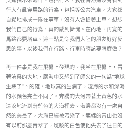
交通指示來通行。包括行人，我在香港還沒有看到
行人有亂穿馬路的行為，包括等公共汽車，大家都
自覺地排成一隊在等車，沒有人會搶著上車。想想
我們自己的行為，真的感到慚愧。在內地，再寬的
馬路都要堵車。這一點是令我們大陸的朋友好好反
思的事，以後我們在行路、行車時應該要怎麼做？
再一件事是我在飛機上發現的。我坐在飛機上，看
著滄桑的大地，腦海中又想到了師父的一句話“地球
生病了”。的確，地球真的生病了，淺海的水和深海
的水顏色完全不同了。奔騰的大河帶著土黃色的水
滾滾地流到蔚藍色的大海裡去。海邊都沒有一處自
然的美景了，大海已經被污染了。連綿的青山也沒
有以前那麼青翠了，斑駁的白色使他失去了往日的