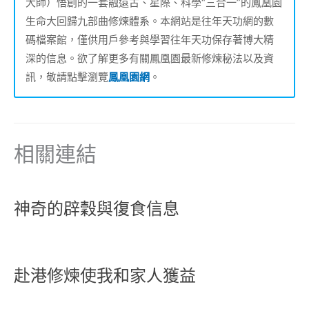
大師）悟創的一套融遠古、星際、科學“三合一”的鳳凰園
生命大回歸九部曲修煉體系。本網站是往年天功網的數
碼檔案館，僅供用戶參考與學習往年天功保存著博大精
深的信息。欲了解更多有關鳳凰園最新修煉秘法以及資
訊，敬請點擊瀏覽
鳳凰園網
。
相關連結
神奇的辟穀與復食信息
赴港修煉使我和家人獲益