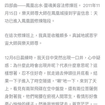
四部曲——鳳凰出水·靈魂美容法修煉班。 2011年11
月15日，樂天師尊大師在鳳凰城接到宇宙信息：天
功已進入鳳凰園修煉階段。
在這次修煉班上，我真是收穫頗多。真誠地感恩宇
宙大師與樂天師尊。
12月6日晨練時，我天目中突然出現一口井，心中疑
惑：為什麼此時會出現井呢？代表什麼意思呢？這
樣想著，忍不住好奇，就走過去伸頭往井底看，結
果一下子進入了時空隧道，“唰”地一下，來到了天
上，看見有兩架飛碟在空中盤旋，還有兩位菩薩側
身對著我，他們彎腰在俯視人間眾生，看情形好像
憂心忡忡的樣子。然後我放眼望去，蒼穹茫茫，一