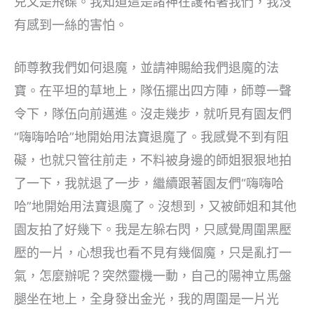
兒又是飛碟。我知道這是諸神在護祐著我們，我沒
有感到一絲的害怕。
師尊教我們如何退魔，並請神賜給我們退魔的法
寶。在平坦的草地上，隊伍擺出四方陣，師尊一聲
令下，隊伍向前邁進。沒走幾步，就听見有園友們
“嗨嗨哈哈”地開始用法寶退魔了。我感覺不到有阻
礙，也就只管往前走，不料被身邊的師姐狠狠地拍
了一下，我就退了一步，繼續跟著園友們“嗨嗨哈
哈”地開始用法寶退魔了。沒想到，又被師姐和其他
園友拍了好幾下。我是左躲右閃，只感覺周圍黑壓
壓的一片，心想我也看不見有幾個魔，只是亂打一
氣，怎麼辦呢？突然靈機一動，自己的陽神立馬盤
腿坐在地上，全身發出金光，我的周圍是一片光