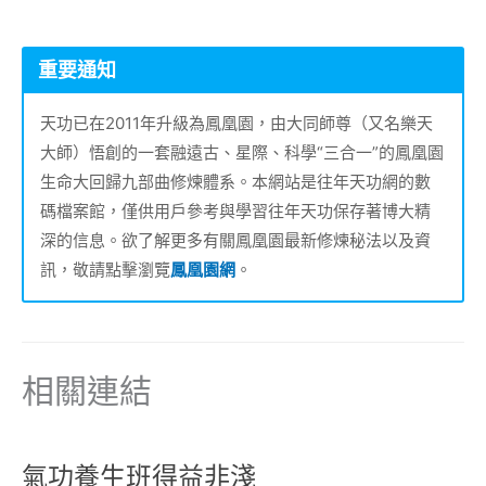
重要通知
天功已在2011年升級為鳳凰園，由大同師尊（又名樂天
大師）悟創的一套融遠古、星際、科學“三合一”的鳳凰園
生命大回歸九部曲修煉體系。本網站是往年天功網的數
碼檔案館，僅供用戶參考與學習往年天功保存著博大精
深的信息。欲了解更多有關鳳凰園最新修煉秘法以及資
訊，敬請點擊瀏覽
鳳凰園網
。
相關連結
氣功養生班得益非淺