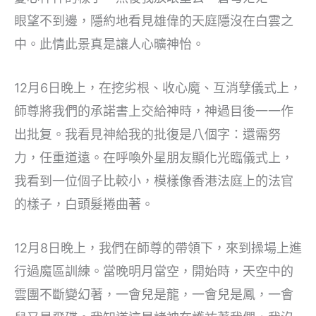
眼望不到邊，隱約地看見雄偉的天庭隱沒在白雲之
中。此情此景真是讓人心曠神怡。
12月6日晚上，在挖劣根、收心魔、互消孽儀式上，
師尊將我們的承諾書上交給神時，神過目後一一作
出批复。我看見神給我的批復是八個字：還需努
力，任重道遠。在呼喚外星朋友顯化光臨儀式上，
我看到一位個子比較小，模樣像香港法庭上的法官
的樣子，白頭髮捲曲著。
12月8日晚上，我們在師尊的帶領下，來到操場上進
行過魔區訓練。當晚明月當空，開始時，天空中的
雲團不斷變幻著，一會兒是龍，一會兒是鳳，一會