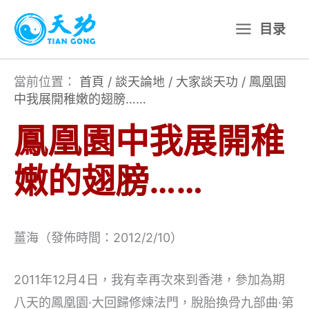
跳
目录
至
主
要
當前位置：
首頁
/
談天論地
/
大家談天功
/
鳳凰園
中我展開稚嫩的翅膀……
內
容
鳳凰園中我展開稚
嫩的翅膀……
薑海（發佈時間：2012/2/10）
2011年12月4日，我有幸再次來到香港，參加為期
八天的鳳凰園·大回歸修煉法門，脫胎換骨九部曲·第