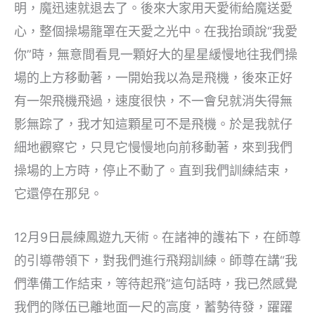
明，魔迅速就退去了。後來大家用天愛術給魔送愛
心，整個操場籠罩在天愛之光中。在我抬頭說“我愛
你”時，無意間看見一顆好大的星星緩慢地往我們操
場的上方移動著，一開始我以為是飛機，後來正好
有一架飛機飛過，速度很快，不一會兒就消失得無
影無踪了，我才知這顆星可不是飛機。於是我就仔
細地觀察它，只見它慢慢地向前移動著，來到我們
操場的上方時，停止不動了。直到我們訓練結束，
它還停在那兒。
12月9日晨練鳳遊九天術。在諸神的護祐下，在師尊
的引導帶領下，對我們進行飛翔訓練。師尊在講“我
們準備工作結束，等待起飛”這句話時，我已然感覺
我們的隊伍已離地面一尺的高度，蓄勢待發，躍躍