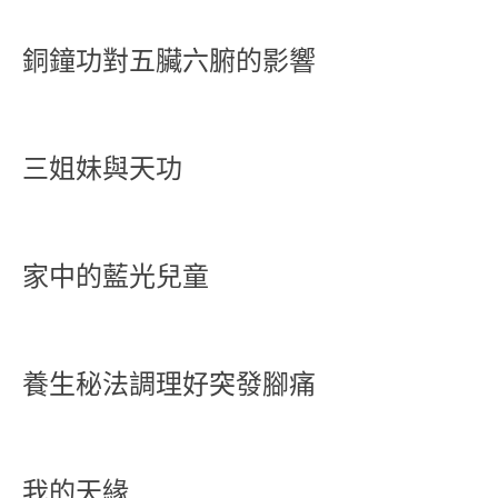
銅鐘功對五臟六腑的影響
三姐妹與天功
家中的藍光兒童
養生秘法調理好突發腳痛
我的天緣