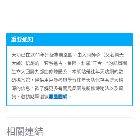
重要通知
天功已在2011年升級為鳳凰園，由大同師尊（又名樂天
大師）悟創的一套融遠古、星際、科學“三合一”的鳳凰園
生命大回歸九部曲修煉體系。本網站是往年天功網的數
碼檔案館，僅供用戶參考與學習往年天功保存著博大精
深的信息。欲了解更多有關鳳凰園最新修煉秘法以及資
訊，敬請點擊瀏覽
鳳凰園網
。
相關連結