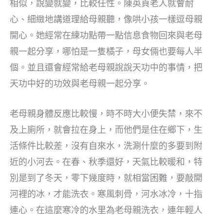
相似，說變就變，比較任性。陳英貞老人就會耐
心、細緻地講道理給母親聽，像哄小孩一樣逗母親
開心。她經常在練功點帶一點信息食物回來與老母
親一起分享，哪怕是一隻橘子，母女倆也要每人半
個。並且還會經常給老母親說說天功中的事情，把
天功中好的功效與老母親一起分享。
老母親身體反應比較慢，時不時大小便失禁，來不
及上廁所，就會拉在身上，而他們是住在鄉下，生
活條件比較差，沒有自來水，洗涮什麼的多要到附
近的小河去。在春、秋季還好，天氣比較暖和，特
別是到了冬天，零下幾度時，就相當困難，要敲開
河裡的冰，才能洗衣。寒風刺骨，河水冰冷，十指
連心。在這麼寒冷的水里為老母親洗衣，連年輕人