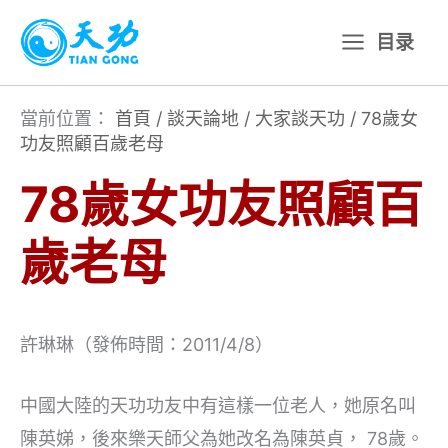
跳
目录
至
主
要
當前位置：
首頁
/
談天論地
/
大家談天功
/
78歲女
功友照顧百歲老母
內
容
78歲女功友照顧百
歲老母
許琳琳（發佈時間：2011/4/8）
中國大陸的天功功友中有這樣一位老人，她原名叫
陳英娣，後來樂天師父為她改名為陳英貞， 78歲。