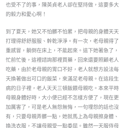
也受不了的事，陳英貞老人卻在堅持做，這要多大
的毅力和愛心啊！
到了夏天，她又不怕髒不怕累，把母親的身體天天
打理得舒舒服服、幹乾淨淨。有一次，老母親得了
重感冒，躺倒在床上，不能起來。這下她著急了，
忙前忙後，這裡諮詢那裡買藥，回來還要照顧老人
吃藥，由於老母親的胃口不好，老人就想方設法每
天換著做出可口的飯菜，來滿足老母親。在這段生
病的日子裡，老人天天三頓飯餵母親吃。本來平時
母親身體好時，大小便已經不怎樣方便了，現在更
加厲害了，可是老人無怨無悔，一句埋怨的話也沒
有，只要母親弄髒一點，她就馬上為母親擦身體、
換洗衣服，不讓母親受一點委屈。雖然一天服侍母